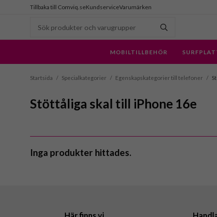
Tillbaka till Comviq.se
Kundservice
Varumärken
MOBILTILLBEHÖR
SURFPLAT
Startsida
/
Specialkategorier
/
Egenskapskategorier till telefoner
/
St
Stöttåliga skal till iPhone 16e
Inga produkter hittades.
Här finns vi
Handl