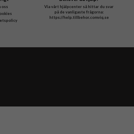
 oss
Via vårt hjälpcenter så hittar du svar
på de vanligaste frågorna:
ookies
https://help.tillbehor.comviq.se
tetspolicy