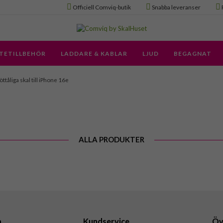
Officiell Comviq-butik
Snabba leveranser
TETILLBEHÖR
LADDARE & KABLAR
LJUD
BEGAGNAT
öttåliga skal till iPhone 16e
ALLA PRODUKTER
a
Kundservice
Öv