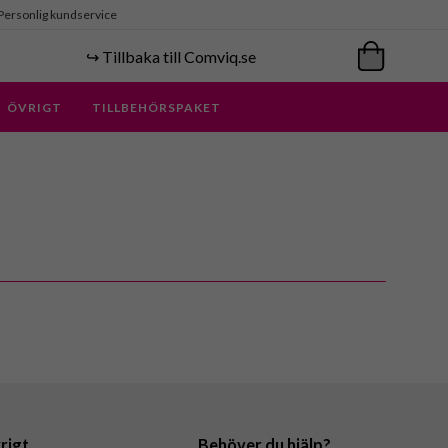
Personlig kundservice
↪️ Tillbaka till Comviq.se
ÖVRIGT
TILLBEHÖRSPAKET
rigt
Behöver du hjälp?