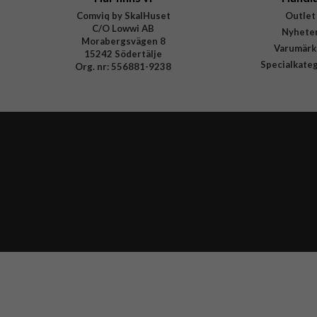
Comviq by SkalHuset
Outlet
C/O Lowwi AB
Nyhete
Morabergsvägen 8
Varumärk
15242 Södertälje
Specialkate
Org. nr: 556881-9238