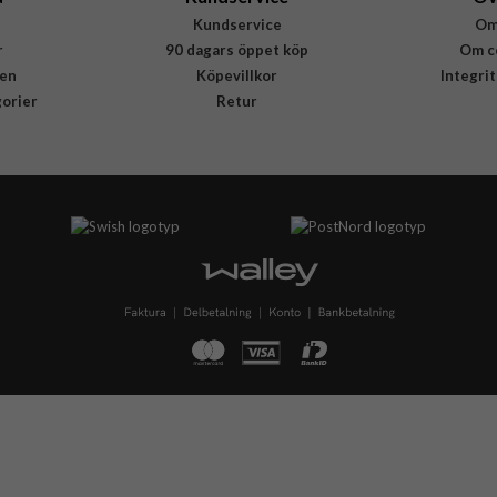
Kundservice
Om
r
90 dagars öppet köp
Om c
en
Köpevillkor
Integri
gorier
Retur