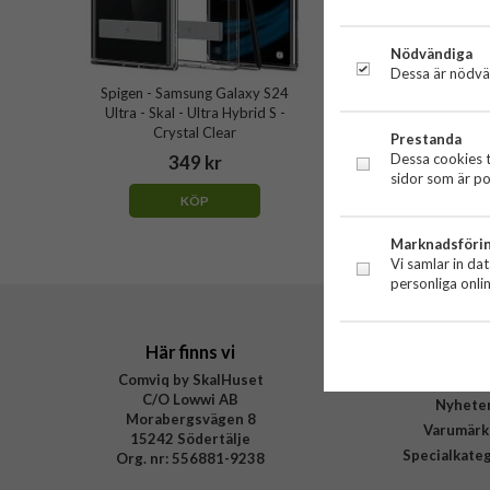
Nödvändiga
Dessa är nödvän
Spigen - Samsung Galaxy S24
Ultra - Skal - Ultra Hybrid S -
Crystal Clear
Prestanda
Dessa cookies t
349 kr
sidor som är po
KÖP
Marknadsföri
Vi samlar in da
personliga onli
Här finns vi
Handl
Comviq by SkalHuset
Outlet
C/O Lowwi AB
Nyhete
Morabergsvägen 8
Varumärk
15242 Södertälje
Specialkate
Org. nr: 556881-9238