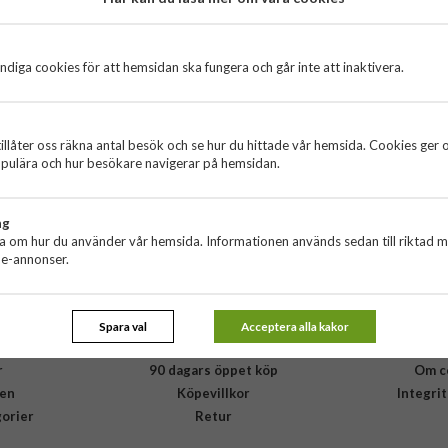
diga cookies för att hemsidan ska fungera och går inte att inaktivera.
illåter oss räkna antal besök och se hur du hittade vår hemsida. Cookies ger 
pulära och hur besökare navigerar på hemsidan.
ng
ta om hur du använder vår hemsida. Informationen används sedan till riktad 
ne-annonser.
a
Kundservice
Öv
Spara val
Acceptera alla kakor
Kundservice
Om
r
90 dagars öppet köp
Om c
en
Köpevillkor
Integri
gorier
Retur