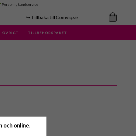
Personlig kundservice
↪️ Tillbaka till Comviq.se
ÖVRIGT
TILLBEHÖRSPAKET
 och online.