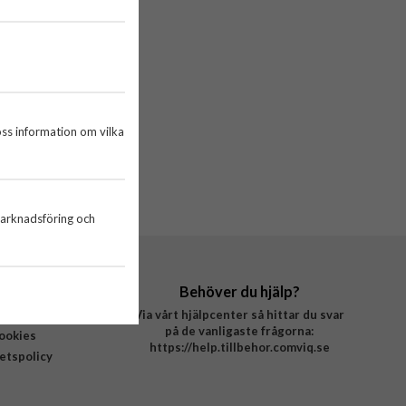
oss information om vilka
marknadsföring och
rigt
Behöver du hjälp?
 oss
Via vårt hjälpcenter så hittar du svar
på de vanligaste frågorna:
ookies
https://help.tillbehor.comviq.se
tetspolicy