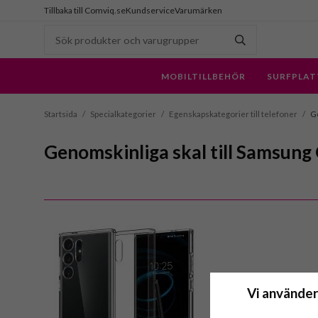
Tillbaka till Comviq.se
Kundservice
Varumärken
MOBILTILLBEHÖR
SURFPLAT
Startsida
/
Specialkategorier
/
Egenskapskategorier till telefoner
/
Ge
Genomskinliga skal till Samsung
Vi använder