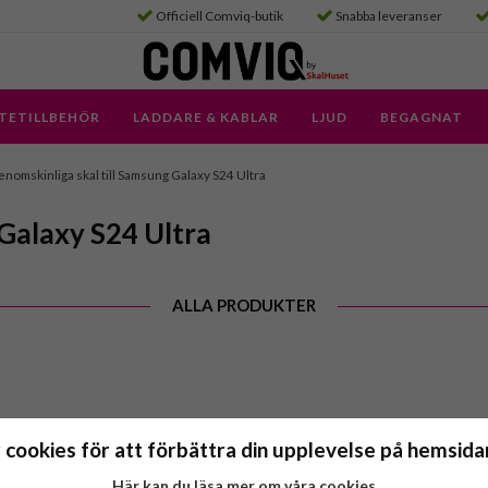
Officiell Comviq-butik
Snabba leveranser
TETILLBEHÖR
LADDARE & KABLAR
LJUD
BEGAGNAT
nomskinliga skal till Samsung Galaxy S24 Ultra
 Galaxy S24 Ultra
ALLA PRODUKTER
 cookies för att förbättra din upplevelse på hemsidan
Här kan du läsa mer om våra cookies