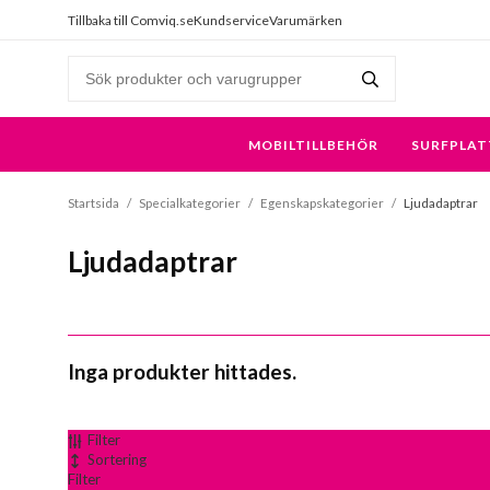
Tillbaka till Comviq.se
Kundservice
Varumärken
MOBILTILLBEHÖR
SURFPLAT
Startsida
/
Specialkategorier
/
Egenskapskategorier
/
Ljudadaptrar
Ljudadaptrar
Inga produkter hittades.
Filter
Sortering
Filter