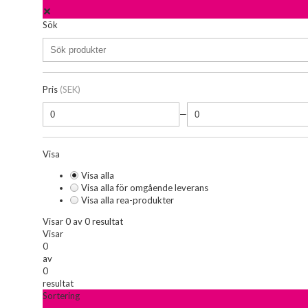
Sök
Pris
(SEK)
—
Visa
Visa alla
Visa alla för omgående leverans
Visa alla rea-produkter
Visar 0 av 0 resultat
Visar
0
av
0
resultat
Sortering