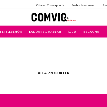
Officiell Comviq-butik
Snabba leveranser
Per
TETILLBEHÖR
LADDARE & KABLAR
LJUD
BEGAGNAT
ALLA PRODUKTER