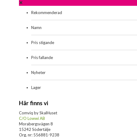
Rekommenderad
Namn
Pris stigande
Pris fallande
Nyheter
Lager
Här finns vi
Comviq by SkalHuset
C/O Lowwi AB
Morabergsvägen 8
15242 Södertälje
Org. nr: 556881-9238