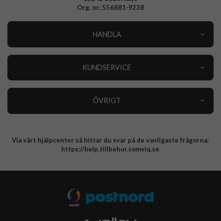
Org. nr: 556881-9238
HANDLA
Outlet
Nyheter
KUNDSERVICE
Varumärken
Kundservice
Specialkategorier
90 dagars öppet köp
ÖVRIGT
Köpevillkor
Om oss
Retur
Om cookies
Via vårt hjälpcenter så hittar du svar på de vanligaste frågorna:
Integritetspolicy
https://help.tillbehor.comviq.se