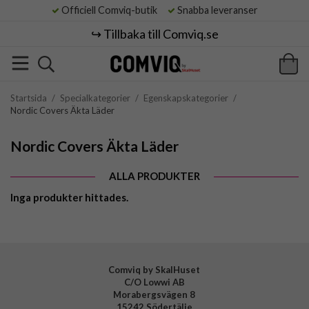
Officiell Comviq-butik
Snabba leveranser
↪️ Tillbaka till Comviq.se
Startsida
/
Specialkategorier
/
Egenskapskategorier
/
Nordic Covers Äkta Läder
Nordic Covers Äkta Läder
ALLA PRODUKTER
Inga produkter hittades.
Comviq by SkalHuset
C/O Lowwi AB
Morabergsvägen 8
15242 Södertälje