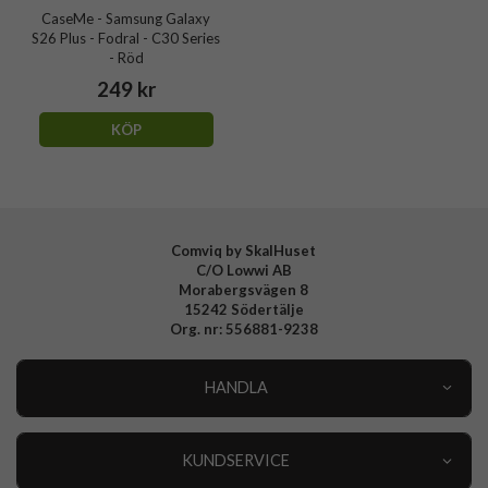
CaseMe - Samsung Galaxy
S26 Plus - Fodral - C30 Series
- Röd
249 kr
KÖP
Comviq by SkalHuset
C/O Lowwi AB
Morabergsvägen 8
15242 Södertälje
Org. nr: 556881-9238
HANDLA
Outlet
Nyheter
KUNDSERVICE
Varumärken