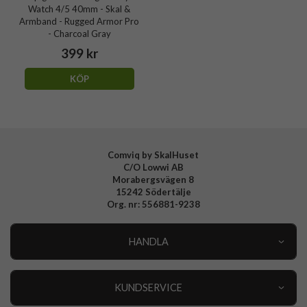
Watch 4/5 40mm - Skal &
Armband - Rugged Armor Pro
- Charcoal Gray
399 kr
KÖP
Comviq by SkalHuset
C/O Lowwi AB
Morabergsvägen 8
15242 Södertälje
Org. nr: 556881-9238
HANDLA
Outlet
Nyheter
KUNDSERVICE
Varumärken