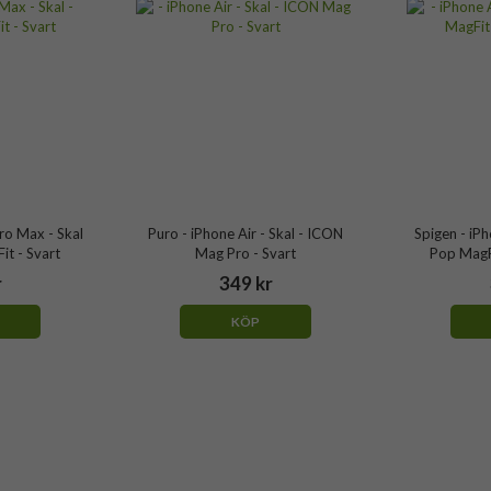
ro Max - Skal
Puro - iPhone Air - Skal - ICON
Spigen - iPh
Fit - Svart
Mag Pro - Svart
Pop MagF
r
349 kr
KÖP