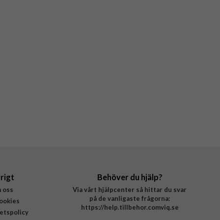
rigt
Behöver du hjälp?
 oss
Via vårt hjälpcenter så hittar du svar
på de vanligaste frågorna:
ookies
https://help.tillbehor.comviq.se
tetspolicy