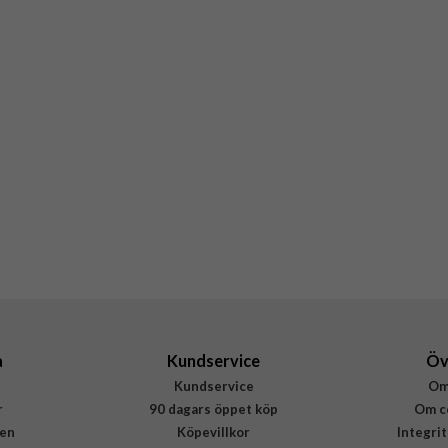
a
Kundservice
Öv
Kundservice
Om
r
90 dagars öppet köp
Om c
en
Köpevillkor
Integri