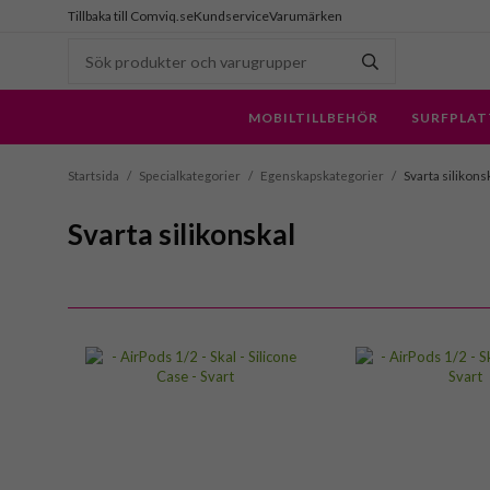
Tillbaka till Comviq.se
Kundservice
Varumärken
MOBILTILLBEHÖR
SURFPLAT
Startsida
/
Specialkategorier
/
Egenskapskategorier
/
Svarta silikons
Svarta silikonskal