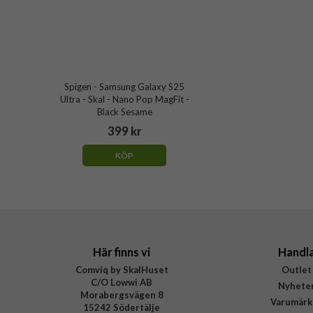
Spigen - Samsung Galaxy S25
Ultra - Skal - Nano Pop MagFit -
Black Sesame
399 kr
KÖP
Här finns vi
Handl
Comviq by SkalHuset
Outlet
C/O Lowwi AB
Nyhete
Morabergsvägen 8
Varumärk
15242 Södertälje