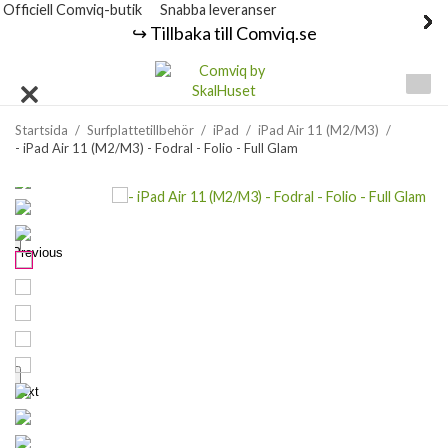
Officiell Comviq-butik
Snabba leveranser
↪️ Tillbaka till Comviq.se
Startsida
/
Surfplattetillbehör
/
iPad
/
iPad Air 11 (M2/M3)
/
- iPad Air 11 (M2/M3) - Fodral - Folio - Full Glam
Previous
Next