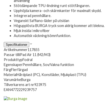
använding
Stötdämpande TPU-lindning runt stötfångaren.
Upphöjda kamera- och skärmkanter för maximalt skydd.
Integrerad pennhållare.
Veganskt Saffiano-läder på utsidan
Högupplösta BURGA tryck som aldrig kommer att blekna.
Mjuk insida i mikrofiber
Automatisk väckning/sömnfunktion.
Specifikationer
Artikelnummer
117855
Passar till
iPad Air 11 (M2/M3)
Produkttyp
Fodral
Egenskaper
Pennhållare, Sov/Vakna funktion
Färg
Flerfärgad
Material
Hårdplast (PC), Konstläder, Mjukplast (TPU)
Varumärke
Burga
Tillverkarens art nr
923975
EAN
4772229239757