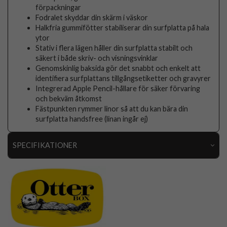
förpackningar
Fodralet skyddar din skärm i väskor
Halkfria gummifötter stabiliserar din surfplatta på hala
ytor
Stativ i flera lägen håller din surfplatta stabilt och
säkert i både skriv- och visningsvinklar
Genomskinlig baksida gör det snabbt och enkelt att
identifiera surfplattans tillgångsetiketter och gravyrer
Integrerad Apple Pencil-hållare för säker förvaring
och bekväm åtkomst
Fästpunkten rymmer linor så att du kan bära din
surfplatta handsfree (linan ingår ej)
SPECIFIKATIONER
Artikelnummer
101457
Passar till
iPad Air 11 (M2/M3)
Produkttyp
Fodral
Egenskaper
Sov/Vakna funktion, Stativfunktion