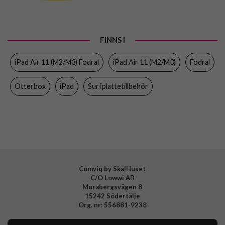
Färg
Blå, Genomskinlig
Material
Hårdplast (PC), Mjukplast (TPU)
FINNS I
Varumärke
Otterbox
iPad Air 11 (M2/M3) Fodral
iPad Air 11 (M2/M3)
Fodral
Tillverkarens art nr
77-95275
EAN
840304759217
Otterbox
iPad
Surfplattetillbehör
Comviq by SkalHuset
C/O Lowwi AB
Morabergsvägen 8
15242 Södertälje
Org. nr: 556881-9238