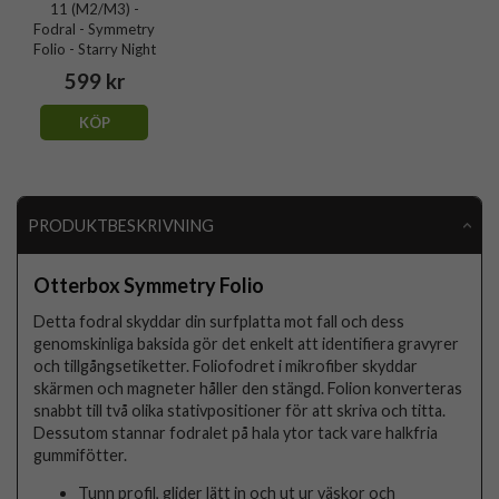
11 (M2/M3) -
Fodral - Symmetry
Folio - Starry Night
599 kr
KÖP
PRODUKTBESKRIVNING
Otterbox Symmetry Folio
Detta fodral skyddar din surfplatta mot fall och dess
genomskinliga baksida gör det enkelt att identifiera gravyrer
och tillgångsetiketter. Foliofodret i mikrofiber skyddar
skärmen och magneter håller den stängd. Folion konverteras
snabbt till två olika stativpositioner för att skriva och titta.
Dessutom stannar fodralet på hala ytor tack vare halkfria
gummifötter.
Tunn profil, glider lätt in och ut ur väskor och