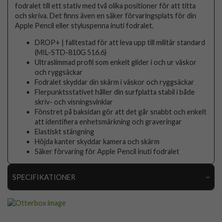
fodralet till ett stativ med två olika positioner för att titta
och skriva. Det finns även en säker förvaringsplats för din
Apple Pencil eller styluspenna inuti fodralet.
DROP+ | falltestad för att leva upp till militär standard
(MIL-STD-810G 516.6)
Ultraslimmad profil som enkelt glider i och ur väskor
och ryggsäckar
Fodralet skyddar din skärm i väskor och ryggsäckar
Flerpunktsstativet håller din surfplatta stabil i både
skriv- och visningsvinklar
Fönstret på baksidan gör att det går snabbt och enkelt
att identifiera enhetsmärkning och graveringar
Elastiskt stängning
Höjda kanter skyddar kamera och skärm
Säker förvaring för Apple Pencil inuti fodralet
SPECIFIKATIONER
Artikelnummer
107547
Passar till
iPad Pro 11 (M4/M5)