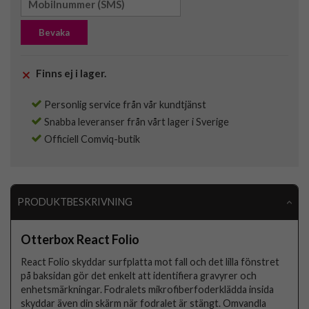
Bevaka
Finns ej i lager.
Personlig service från vår kundtjänst
Snabba leveranser från vårt lager i Sverige
Officiell Comviq-butik
PRODUKTBESKRIVNING
Otterbox React Folio
React Folio skyddar surfplatta mot fall och det lilla fönstret
på baksidan gör det enkelt att identifiera gravyrer och
enhetsmärkningar. Fodralets mikrofiberfoderklädda insida
skyddar även din skärm när fodralet är stängt. Omvandla