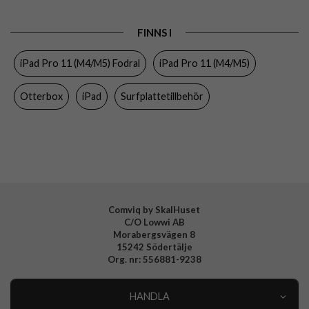
Produkttyp
Fodral
FINNS I
Egenskaper
Pennhållare, Stativfunktion
iPad Pro 11 (M4/M5) Fodral
iPad Pro 11 (M4/M5)
Färg
Svart
Material
Hårdplast (PC), Mjukplast (TPU), PU (Polyuretan)
Otterbox
iPad
Surfplattetillbehör
Varumärke
Otterbox
Tillverkarens art nr
77-95357
EAN
840304760367
Comviq by SkalHuset
C/O Lowwi AB
Morabergsvägen 8
15242 Södertälje
Org. nr: 556881-9238
HANDLA