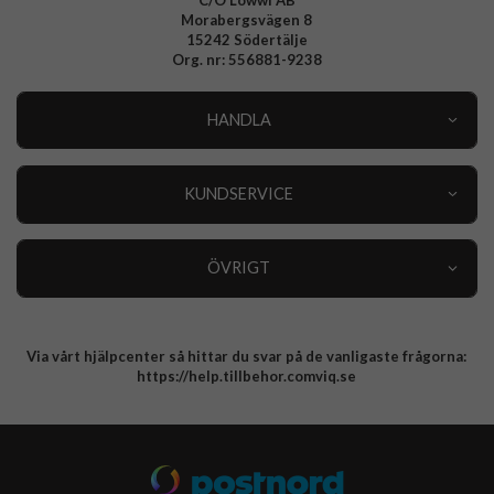
C/O Lowwi AB
Morabergsvägen 8
15242 Södertälje
Org. nr: 556881-9238
HANDLA
Outlet
Nyheter
KUNDSERVICE
Varumärken
Kundservice
Specialkategorier
90 dagars öppet köp
ÖVRIGT
Köpevillkor
Om oss
Retur
Om cookies
Via vårt hjälpcenter så hittar du svar på de vanligaste frågorna:
Integritetspolicy
https://help.tillbehor.comviq.se