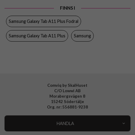
Produkttyp
Fodral
FINNS I
Egenskaper
Stativfunktion
Samsung Galaxy Tab A11 Plus Fodral
Färg
Svart
Material
Hårdplast (PC), Mjukplast (TPU), PU (Polyuretan)
Samsung Galaxy Tab A11 Plus
Samsung
Varumärke
Samsung
Tillverkarens art nr
EF-BX230PBEGWW
EAN
8806097850359
Comviq by SkalHuset
C/O Lowwi AB
Morabergsvägen 8
15242 Södertälje
Org. nr: 556881-9238
HANDLA
Outlet