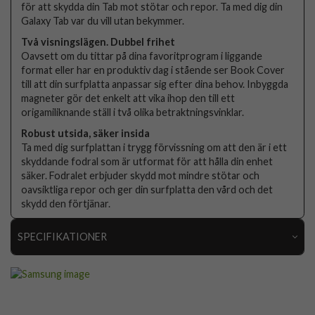
för att skydda din Tab mot stötar och repor. Ta med dig din
Galaxy Tab var du vill utan bekymmer.
Två visningslägen. Dubbel frihet
Oavsett om du tittar på dina favoritprogram i liggande
format eller har en produktiv dag i stående ser Book Cover
till att din surfplatta anpassar sig efter dina behov. Inbyggda
magneter gör det enkelt att vika ihop den till ett
origamiliknande ställ i två olika betraktningsvinklar.
Robust utsida, säker insida
Ta med dig surfplattan i trygg förvissning om att den är i ett
skyddande fodral som är utformat för att hålla din enhet
säker. Fodralet erbjuder skydd mot mindre stötar och
oavsiktliga repor och ger din surfplatta den vård och det
skydd den förtjänar.
SPECIFIKATIONER
Artikelnummer
109724
Passar till
Samsung Galaxy Tab A11 Plus