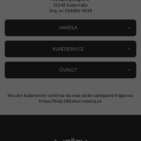
15242 Södertälje
Org. nr: 556881-9238
HANDLA
Outlet
Nyheter
KUNDSERVICE
Varumärken
Kundservice
Specialkategorier
90 dagars öppet köp
ÖVRIGT
Köpevillkor
Om oss
Retur
Om cookies
Via vårt hjälpcenter så hittar du svar på de vanligaste frågorna:
Integritetspolicy
https://help.tillbehor.comviq.se