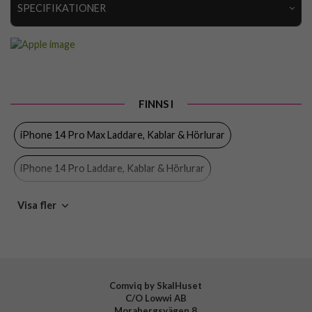
SPECIFIKATIONER
Artikelnummer
68801
Produkttyp
Korthållare
Egenskaper
Kortfack, MagSafe-kompatibel
FINNS I
Färg
Svart
iPhone 14 Pro Max Laddare, Kablar & Hörlurar
Material
Äkta läder
Varumärke
Apple
iPhone 14 Pro Laddare, Kablar & Hörlurar
Tillverkarens art nr
MM0Y3ZM/A
iPhone 14 Plus Laddare, Kablar & Hörlurar
Visa fler
EAN
194252779651
iPhone 14 Laddare, Kablar & Hörlurar
Korthållare i läder
MagSafe korthållare
MagSafe tillbehör
Apple
Comviq by SkalHuset
C/O Lowwi AB
Morabergsvägen 8