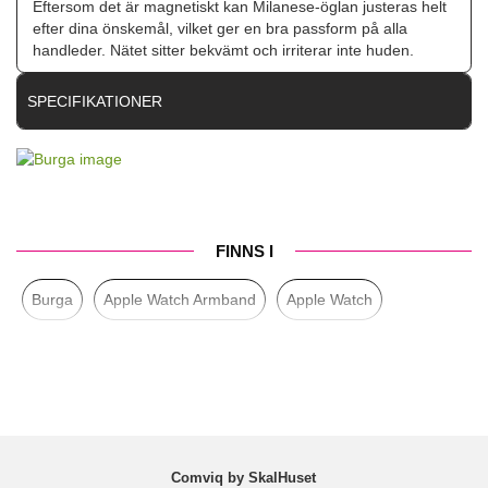
Eftersom det är magnetiskt kan Milanese-öglan justeras helt
efter dina önskemål, vilket ger en bra passform på alla
handleder. Nätet sitter bekvämt och irriterar inte huden.
SPECIFIKATIONER
Artikelnummer
117922
Passar
Apple Watch 44mm, Apple Watch 45mm, Apple
till
Watch 46mm
Produkttyp
Armband
FINNS I
Färg
Silver
Burga
Apple Watch Armband
Apple Watch
Material
Rostfritt stål
Varumärke
Burga
Tillverkarens art nr
178231
EAN
4778001782312
Comviq by SkalHuset