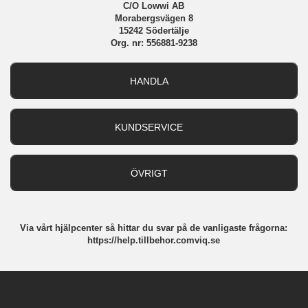
C/O Lowwi AB
Morabergsvägen 8
15242 Södertälje
Org. nr: 556881-9238
HANDLA
Outlet
Nyheter
KUNDSERVICE
Varumärken
Kundservice
Specialkategorier
90 dagars öppet köp
ÖVRIGT
Köpevillkor
Om oss
Retur
Om cookies
Via vårt hjälpcenter så hittar du svar på de vanligaste frågorna:
Integritetspolicy
https://help.tillbehor.comviq.se