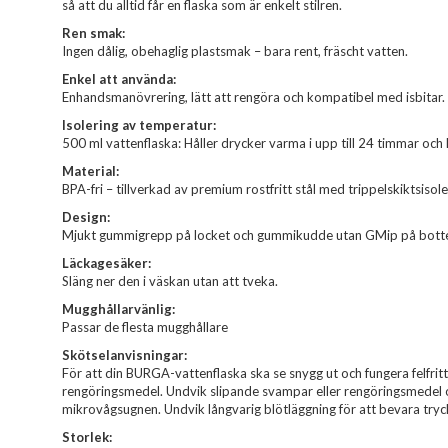
så att du alltid får en flaska som är enkelt stilren.
Ren smak:
Ingen dålig, obehaglig plastsmak – bara rent, fräscht vatten.
Enkel att använda:
Enhandsmanövrering, lätt att rengöra och kompatibel med isbitar.
Isolering av temperatur:
500 ml vattenflaska: Håller drycker varma i upp till 24 timmar och k
Material:
BPA-fri – tillverkad av premium rostfritt stål med trippelskiktsisole
Design:
Mjukt gummigrepp på locket och gummikudde utan GMip på botten 
Läckagesäker:
Släng ner den i väskan utan att tveka.
Mugghållarvänlig:
Passar de flesta mugghållare
Skötselanvisningar:
För att din BURGA-vattenflaska ska se snygg ut och fungera felfrit
rengöringsmedel. Undvik slipande svampar eller rengöringsmedel o
mikrovågsugnen. Undvik långvarig blötläggning för att bevara trycke
Storlek: