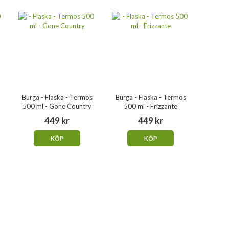
Burga - Flaska - Termos
Burga - Flaska - Termos
Burga 
500 ml - Gone Country
500 ml - Frizzante
500
449 kr
449 kr
KÖP
KÖP