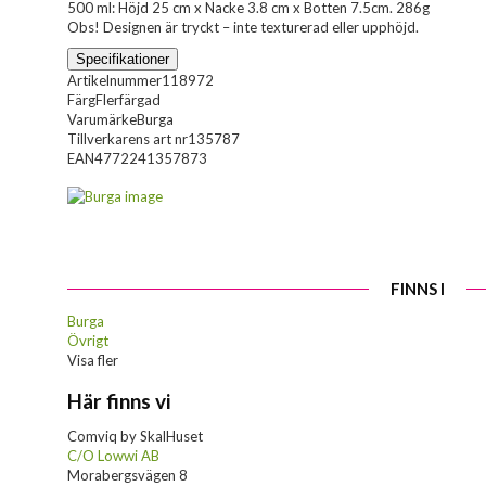
500 ml: Höjd 25 cm x Nacke 3.8 cm x Botten 7.5cm. 286g
Obs! Designen är tryckt – inte texturerad eller upphöjd.
Specifikationer
Artikelnummer
118972
Färg
Flerfärgad
Varumärke
Burga
Tillverkarens art nr
135787
EAN
4772241357873
FINNS I
Burga
Övrigt
Visa fler
Här finns vi
Comviq by SkalHuset
C/O Lowwi AB
Morabergsvägen 8