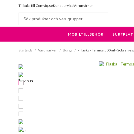
Tillbaka till Comviq.se
Kundservice
Varumärken
MOBILTILLBEHÖR
SURFPLAT
Startsida
/
Varumärken
/
Burga
/
- Flaska - Termos 500 ml - Sobremes
Previous
Next