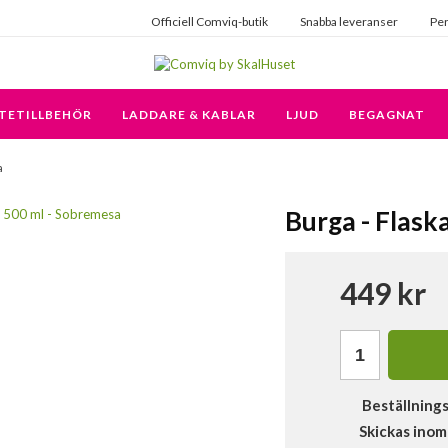
Officiell Comviq-butik
Snabba leveranser
Per
TETILLBEHÖR
LADDARE & KABLAR
LJUD
BEGAGNAT
a
Burga - Flask
449 kr
Beställning
Skickas inom