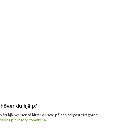
höver du hjälp?
 vårt hjälpcenter så hittar du svar på de vanligaste frågorna:
ps://help.tillbehor.comviq.se