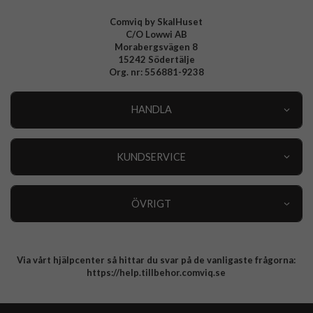
Comviq by SkalHuset
C/O Lowwi AB
Morabergsvägen 8
15242 Södertälje
Org. nr: 556881-9238
HANDLA
Outlet
Nyheter
KUNDSERVICE
Varumärken
Kundservice
Specialkategorier
90 dagars öppet köp
ÖVRIGT
Köpevillkor
Om oss
Retur
Om cookies
Via vårt hjälpcenter så hittar du svar på de vanligaste frågorna:
Integritetspolicy
https://help.tillbehor.comviq.se