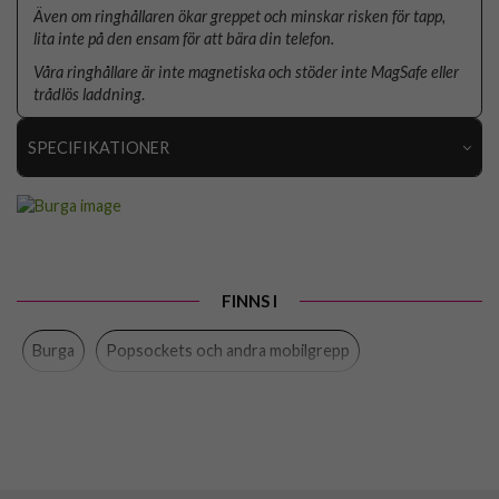
Även om ringhållaren ökar greppet och minskar risken för tapp,
lita inte på den ensam för att bära din telefon.
Våra ringhållare är inte magnetiska och stöder inte MagSafe eller
trådlös laddning
.
SPECIFIKATIONER
Artikelnummer
118534
Produkttyp
Hållare
Färg
Flerfärgad, Grå
FINNS I
Varumärke
Burga
Burga
Popsockets och andra mobilgrepp
Tillverkarens art nr
809937
EAN
4772228099376