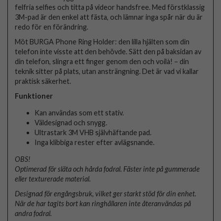
felfria selfies och titta på videor handsfree. Med förstklassig
3M-pad är den enkel att fästa, och lämnar inga spår när du är
redo för en förändring.
Möt BURGA Phone Ring Holder: den lilla hjälten som din
telefon inte visste att den behövde. Sätt den på baksidan av
din telefon, slingra ett finger genom den och voilà! – din
teknik sitter på plats, utan ansträngning. Det är vad vi kallar
praktisk säkerhet.
Funktioner
Kan användas som ett stativ.
Väldesignad och snygg.
Ultrastark 3M VHB självhäftande pad.
Inga klibbiga rester efter avlägsnande.
OBS!
Optimerad för släta och hårda fodral. Fäster inte på gummerade
eller texturerade material.
Designad för engångsbruk, vilket ger starkt stöd för din enhet.
När de har tagits bort kan ringhållaren inte återanvändas på
andra fodral.