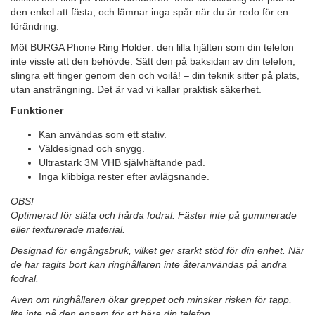
den enkel att fästa, och lämnar inga spår när du är redo för en
förändring.
Möt BURGA Phone Ring Holder: den lilla hjälten som din telefon
inte visste att den behövde. Sätt den på baksidan av din telefon,
slingra ett finger genom den och voilà! – din teknik sitter på plats,
utan ansträngning. Det är vad vi kallar praktisk säkerhet.
Funktioner
Kan användas som ett stativ.
Väldesignad och snygg.
Ultrastark 3M VHB självhäftande pad.
Inga klibbiga rester efter avlägsnande.
OBS!
Optimerad för släta och hårda fodral. Fäster inte på gummerade
eller texturerade material.
Designad för engångsbruk, vilket ger starkt stöd för din enhet. När
de har tagits bort kan ringhållaren inte återanvändas på andra
fodral.
Även om ringhållaren ökar greppet och minskar risken för tapp,
lita inte på den ensam för att bära din telefon.