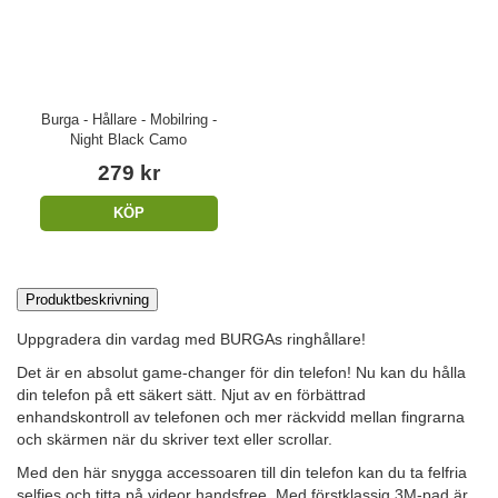
Burga - Hållare - Mobilring -
Night Black Camo
279 kr
KÖP
Produktbeskrivning
Uppgradera din vardag med BURGAs ringhållare!
Det är en absolut game-changer för din telefon! Nu kan du hålla
din telefon på ett säkert sätt. Njut av en förbättrad
enhandskontroll av telefonen och mer räckvidd mellan fingrarna
och skärmen när du skriver text eller scrollar.
Med den här snygga accessoaren till din telefon kan du ta felfria
selfies och titta på videor handsfree. Med förstklassig 3M-pad är