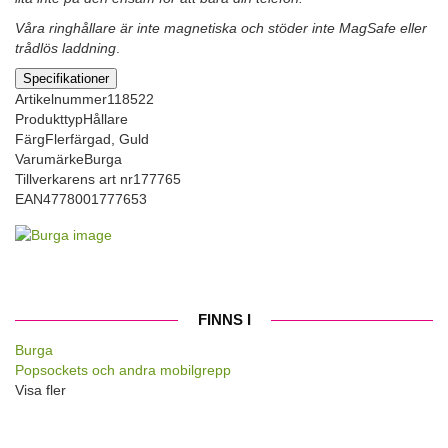
Våra ringhållare är inte magnetiska och stöder inte MagSafe eller
trådlös laddning
.
Specifikationer
Artikelnummer
118522
Produkttyp
Hållare
Färg
Flerfärgad, Guld
Varumärke
Burga
Tillverkarens art nr
177765
EAN
4778001777653
FINNS I
Burga
Popsockets och andra mobilgrepp
Visa fler