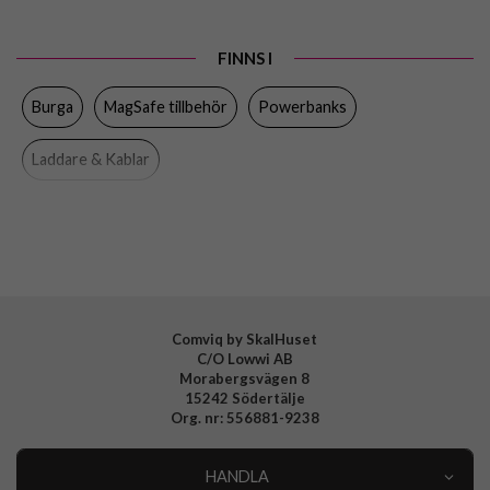
Egenskaper
Trådlös laddning
FINNS I
Färg
Flerfärgad, Guld
Burga
MagSafe tillbehör
Powerbanks
Varumärke
Burga
Tillverkarens art nr
RS 02MS MAGPBANK-GO
Laddare & Kablar
EAN
4772229345649
Comviq by SkalHuset
C/O Lowwi AB
Morabergsvägen 8
15242 Södertälje
Org. nr: 556881-9238
HANDLA