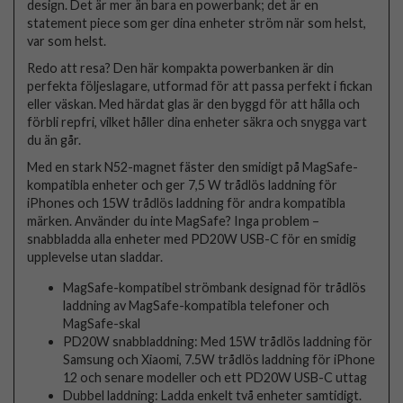
design. Det är mer än bara en powerbank; det är en
statement piece som ger dina enheter ström när som helst,
var som helst.
Redo att resa? Den här kompakta powerbanken är din
perfekta följeslagare, utformad för att passa perfekt i fickan
eller väskan. Med härdat glas är den byggd för att hålla och
förbli repfri, vilket håller dina enheter säkra och snygga vart
du än går.
Med en stark N52-magnet fäster den smidigt på MagSafe-
kompatibla enheter och ger 7,5 W trådlös laddning för
iPhones och 15W trådlös laddning för andra kompatibla
märken. Använder du inte MagSafe? Inga problem –
snabbladda alla enheter med PD20W USB-C för en smidig
upplevelse utan sladdar.
MagSafe-kompatibel strömbank designad för trådlös
laddning av MagSafe-kompatibla telefoner och
MagSafe-skal
PD20W snabbladdning: Med 15W trådlös laddning för
Samsung och Xiaomi, 7.5W trådlös laddning för iPhone
12 och senare modeller och ett PD20W USB-C uttag
Dubbel laddning: Ladda enkelt två enheter samtidigt.