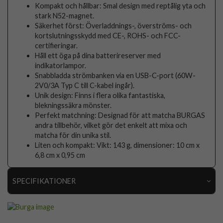
Kompakt och hållbar: Smal design med reptålig yta och
stark N52-magnet.
Säkerhet först: Överladdnings-, överströms- och
kortslutningsskydd med CE-, ROHS- och FCC-
certifieringar.
Håll ett öga på dina batterireserver med
indikatorlampor.
Snabbladda strömbanken via en USB-C-port (60W-
2V0/3A Typ C till C-kabel ingår).
Unik design: Finns i flera olika fantastiska,
blekningssäkra mönster.
Perfekt matchning: Designad för att matcha BURGAS
andra tillbehör, vilket gör det enkelt att mixa och
matcha för din unika stil.
Liten och kompakt: Vikt: 143 g, dimensioner: 10 cm x
6,8 cm x 0,95 cm
SPECIFIKATIONER
Artikelnummer
118563
Produkttyp
Powerbank