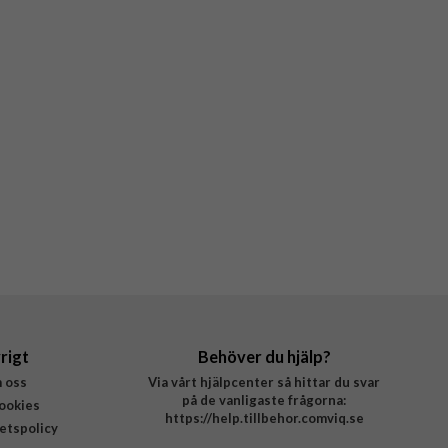
rigt
Behöver du hjälp?
 oss
Via vårt hjälpcenter så hittar du svar
på de vanligaste frågorna:
ookies
https://help.tillbehor.comviq.se
tetspolicy