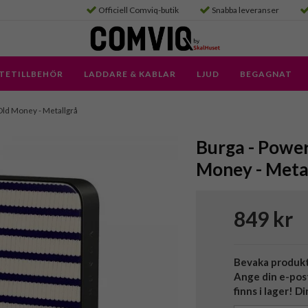
Officiell Comviq-butik
Snabba leveranser
TETILLBEHÖR
LADDARE & KABLAR
LJUD
BEGAGNAT
Old Money - Metallgrå
Burga - Powe
Money - Meta
849 kr
Bevaka produk
Ange din e-pos
finns i lager! D