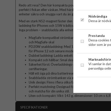
Redo att resa? Den här kompakta powerbanken är din perfekta f
perfekt i fickan eller väskan. Med härdat glas är den byggd för att 
enheter säkra och snygga vart du än går.
Nödvändiga
Dessa är nödvän
Med en stark N52-magnet fäster den smidigt på MagSafe-kompa
laddning för iPhones och 15W trådlös laddning för andra komp
Inga problem – snabbladda alla enheter med PD20W USB-C för e
Prestanda
MagSafe-kompatibel strömbank designad för trådlös lad
Dessa cookies t
och MagSafe-skal
sidor som är po
PD20W snabbladdning: Med 15W trådlös laddning för Sa
för iPhone 12 och senare modeller och ett PD20W USB-C
Dubbel laddning: Ladda enkelt två enheter samtidigt.
Marknadsföri
Kompakt och hållbar: Smal design med reptålig yta och 
Vi samlar in da
Säkerhet först: Överladdnings-, överströms- och kortsl
personliga onli
certifieringar.
Håll ett öga på dina batterireserver med indikatorlampor
Snabbladda strömbanken via en USB-C-port (60W-2V0/3A 
Unik design: Finns i flera olika fantastiska, blekningssäkr
Perfekt matchning: Designad för att matcha BURGAS andra 
och matcha för din unika stil.
Liten och kompakt: Vikt: 143 g, dimensioner: 10 cm x 6,
SPECIFIKATIONER