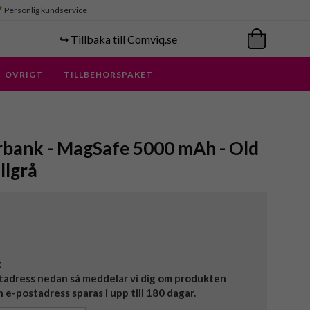
Personlig kundservice
↪️ Tillbaka till Comviq.se
ÖVRIGT
TILLBEHÖRSPAKET
rbank - MagSafe 5000 mAh - Old
llgrå
t
tadress nedan så meddelar vi dig om produkten
in e-postadress sparas i upp till 180 dagar.