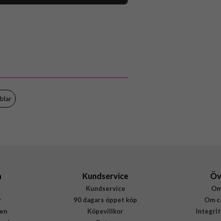
118589
Powerbank
Trådlös laddning
Flerfärgad, Grå
Burga
SC 02MS MAGPBANK-GU
blar
4772229276974
a
Kundservice
Öv
Kundservice
Om
r
90 dagars öppet köp
Om c
en
Köpevillkor
Integri