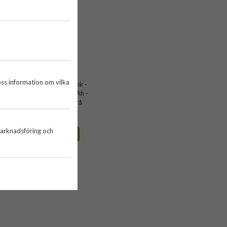
oss information om vilka
Burga - Powerbank -
F
MagSafe 5000 mAh -
Cherrybomb Grå
749 kr
marknadsföring och
KÖP