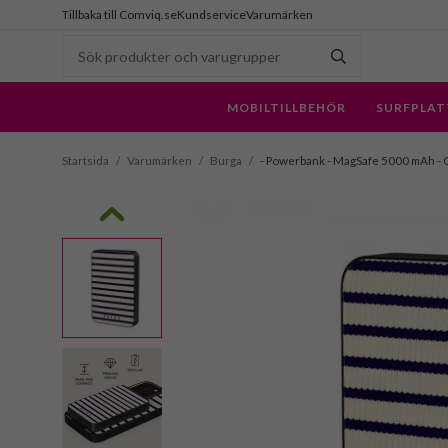
Tillbaka till Comviq.se
Kundservice
Varumärken
MOBILTILLBEHÖR
SURFPLAT
Startsida
/
Varumärken
/
Burga
/
- Powerbank - MagSafe 5000 mAh - 