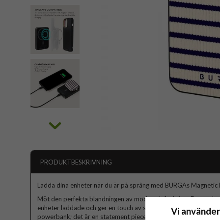
PRODUKTBESKRIVNING
Ladda dina enheter när du är på språng med BURGAs Magnetic
Möt den perfekta blandningen av mode och funktion. Detta ele
enheter laddade och ger en touch av stil med BURGAs unika, ble
Vi använder
powerbank; det är en statement piece som ger dina enheter strö