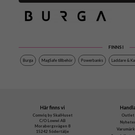
Artikelnummer
Produkttyp
Egenskaper
Färg
Varumärke
FINNS I
Tillverkarens art nr
Burga
MagSafe tillbehör
Powerbanks
Laddare & Ka
EAN
Här finns vi
Handl
Comviq by SkalHuset
Outlet
C/O Lowwi AB
Nyhete
Morabergsvägen 8
Varumärk
15242 Södertälje