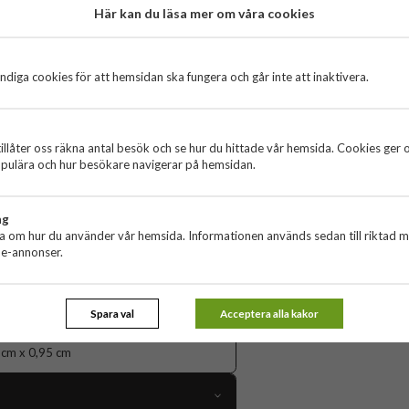
Här kan du läsa mer om våra cookies
öljeslagare, utformad för att passa
hålla och förbli repfri, vilket håller dina
diga cookies för att hemsidan ska fungera och går inte att inaktivera.
tibla enheter och ger 7,5 W trådlös
atibla märken. Använder du inte MagSafe?
n smidig upplevelse utan sladdar.
dning av MagSafe-kompatibla telefoner
illåter oss räkna antal besök och se hur du hittade vår hemsida. Cookies ger 
Burga - Powerbank -
pulära och hur besökare navigerar på hemsidan.
MagSafe 5000 mAh - BF
msung och Xiaomi, 7.5W trådlös laddning
Grå
 uttag
799 kr
ng
stark N52-magnet.
ta om hur du använder vår hemsida. Informationen används sedan till riktad 
utningsskydd med CE-, ROHS- och FCC-
KÖP
ne-annonser.
.
Typ C till C-kabel ingår).
a mönster.
Spara val
Acceptera alla kakor
tillbehör, vilket gör det enkelt att mixa
8 cm x 0,95 cm