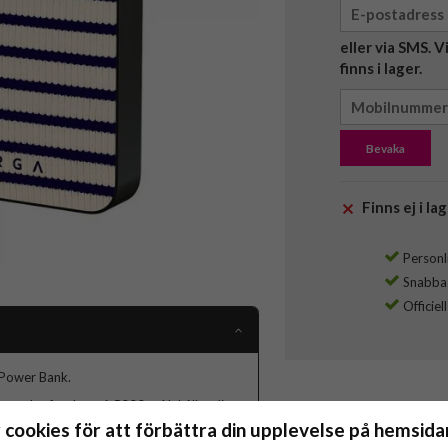
eller via SMS. 
finns i lager.
Bevaka
Finns ej i lag
Personli
Snabba l
Officiel
 Power Bank.
ganta kraftpaket på 5000 mAh håller dina
kningssäkra design. Det är mer än bara en
 cookies för att förbättra din upplevelse på hemsidan
m när som helst, var som helst.