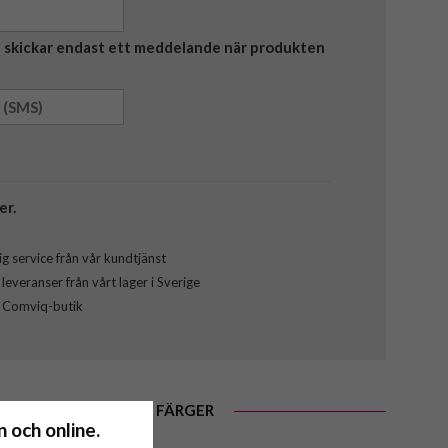
Vi skickar endast ett meddelande när produkten
er.
g service från vår kundtjänst
everanser från vårt lager i Sverige
l Comviq-butik
FINNS ÄVEN I DESSA FÄRGER
 och online.