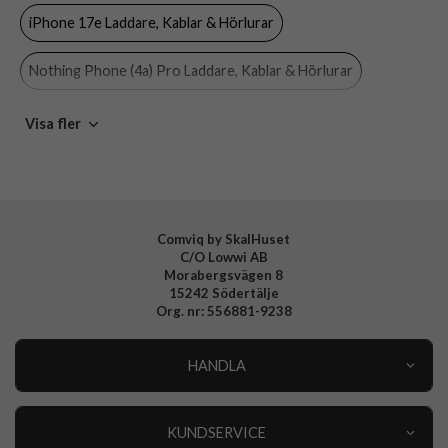
iPhone 17e Laddare, Kablar & Hörlurar
Varumärke
Celly
Tillverkarens art nr
BUZ2BK
Nothing Phone (4a) Pro Laddare, Kablar & Hörlurar
EAN
8021735200611
Nothing Phone (4a) Laddare, Kablar & Hörlurar
Visa fler
OnePlus Nord CE5 Laddare, Kablar & Hörlurar
OnePlus Nord 5 Laddare, Kablar & Hörlurar
Comviq by SkalHuset
C/O Lowwi AB
Nothing Phone 3 Laddare, Kablar & Hörlurar
Morabergsvägen 8
15242 Södertälje
Samsung Galaxy A57 Laddare, Kablar & Hörlurar
Org. nr: 556881-9238
Samsung Galaxy A37 Laddare, Kablar & Hörlurar
HANDLA
Outlet
Samsung Galaxy A27 Laddare, Kablar & Hörlurar
Nyheter
KUNDSERVICE
Varumärken