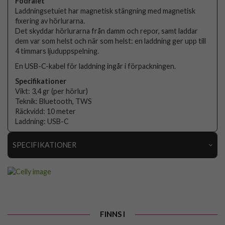
Fodralet
Laddningsetuiet har magnetisk stängning med magnetisk
fixering av hörlurarna.
Det skyddar hörlurarna från damm och repor, samt laddar
dem var som helst och när som helst: en laddning ger upp till
4 timmars ljuduppspelning.
En USB-C-kabel för laddning ingår i förpackningen.
Specifikationer
Vikt: 3,4 gr (per hörlur)
Teknik: Bluetooth, TWS
Räckvidd: 10 meter
Laddning: USB-C
SPECIFIKATIONER
Artikelnummer
103745
Produkttyp
Hörlurar
Egenskaper
Trådlös
FINNS I
Färg
Svart