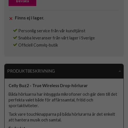
Bevaka
Finns ej i lager.
Personlig service från vår kundtjänst
Snabba leveranser från vårt lager i Sverige
Officiell Comviq-butik
PRODUKTBESKRIVNING
Celly Buz2 - True Wireless Drop-hörlurar
Båda hörluarna har inbyggda mikrofoner och gär dem till det
perfekta valet både för affärssamtal, fritid och
sportaktiviteter.
Tack vare touchknapparna på båda hörlurarna är det enkelt
att hantera musik och samtal.