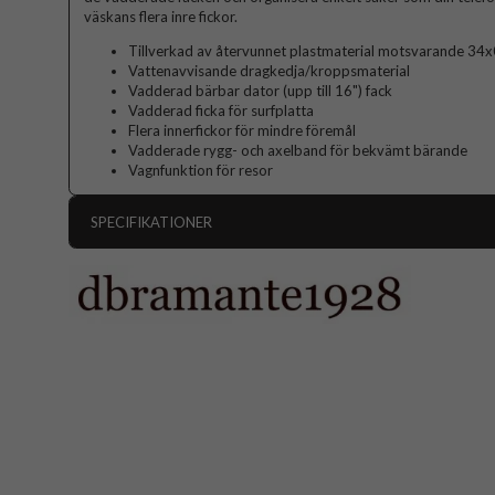
väskans flera inre fickor.
Tillverkad av återvunnet plastmaterial motsvarande 34x0
Vattenavvisande dragkedja/kroppsmaterial
Vadderad bärbar dator (upp till 16") fack
Vadderad ficka för surfplatta
Flera innerfickor för mindre föremål
Vadderade rygg- och axelband för bekvämt bärande
Vagnfunktion för resor
SPECIFIKATIONER
Artikelnummer
Produkttyp
Egenskaper
Färg
Material
Varumärke
Tillverkarens art nr