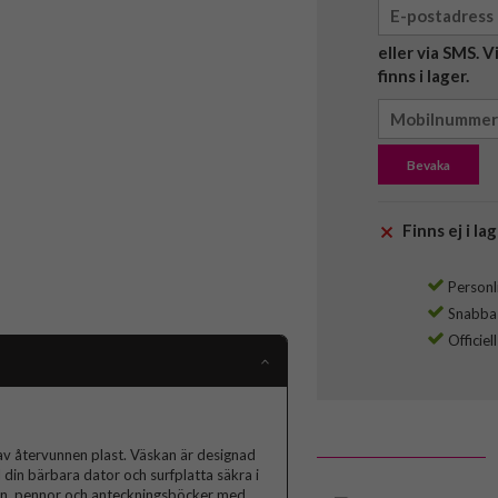
eller via SMS. 
finns i lager.
Bevaka
Finns ej i lag
Personli
Snabba l
Officiel
 av återvunnen plast. Väskan är designad
ll din bärbara dator och surfplatta säkra i
fon, pennor och anteckningsböcker med