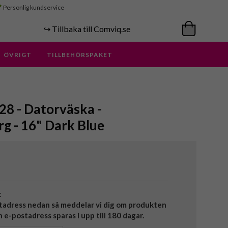
Personlig kundservice
↪️ Tillbaka till Comviq.se
ÖVRIGT
TILLBEHÖRSPAKET
8 - Datorväska -
g - 16" Dark Blue
t
tadress nedan så meddelar vi dig om produkten
in e-postadress sparas i upp till 180 dagar.