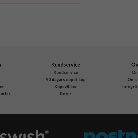
5711428017123
a
Kundservice
Öv
Kundservice
Om
r
90 dagars öppet köp
Om c
en
Köpevillkor
Integri
gorier
Retur