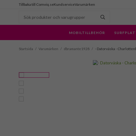
Tillbaka till Comviq.se
Kundservice
Varumärken
MOBILTILLBEHÖR
SURFPLAT
Startsida
/
Varumärken
/
dbramante1928
/
- Datorväska - Charlotten