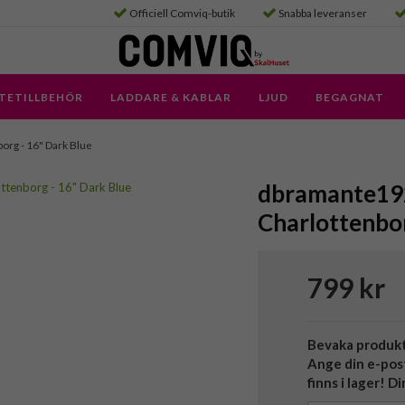
Officiell Comviq-butik
Snabba leveranser
TETILLBEHÖR
LADDARE & KABLAR
LJUD
BEGAGNAT
borg - 16" Dark Blue
dbramante192
Charlottenbor
799 kr
Bevaka produk
Ange din e-pos
finns i lager! D