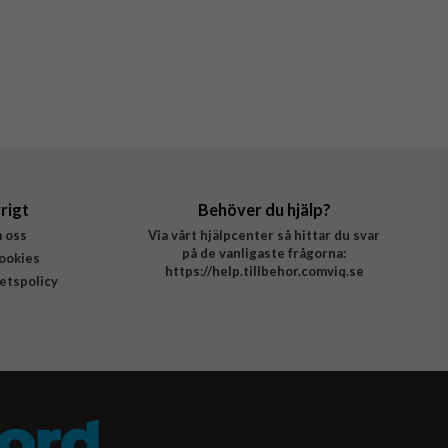
rigt
Behöver du hjälp?
 oss
Via vårt hjälpcenter så hittar du svar
på de vanligaste frågorna:
ookies
https://help.tillbehor.comviq.se
tetspolicy