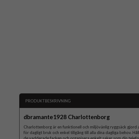
PRODUKTBESKRIVNING
dbramante1928 Charlottenborg
Charlottenborg är en funktionell och miljövänlig ryggsäck gjord
för dagligt bruk och enkel tillgång till alla dina dagliga behov. Hå
de vadderade facken och organisera enkelt saker som din tele