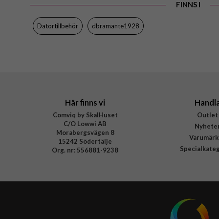
FINNS I
EAN
Datortillbehör
dbramante1928
Här finns vi
Handl
Comviq by SkalHuset
Outlet
C/O Lowwi AB
Nyhete
Morabergsvägen 8
Varumärk
15242 Södertälje
Specialkate
Org. nr: 556881-9238