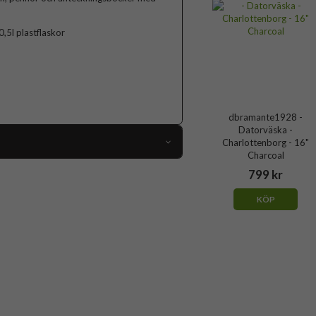
,5l plastflaskor
dbramante1928 -
Datorväska -
Charlottenborg - 16"
Charcoal
85574
799 kr
Väska
KÖP
Dragkedja
Blå
Återvunnen plast
dbramante1928
BG16DABL1712