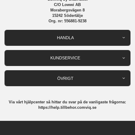
C/O Lowwi AB
Morabergsvägen 8
15242 Södertälje
Org. nr: 556881-9238
HANDLA
Outlet
Nyheter
KUNDSERVICE
Varumärken
Kundservice
Specialkategorier
90 dagars öppet köp
ÖVRIGT
Köpevillkor
Om oss
Retur
Om cookies
Via vårt hjälpcenter så hittar du svar på de vanligaste frågorna:
Integritetspolicy
https://help.tillbehor.comviq.se