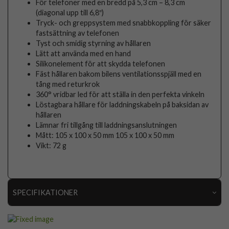
För telefoner med en bredd på 5,3 cm – 8,3 cm
(diagonal upp till 6,8″)
Tryck- och greppsystem med snabbkoppling för säker
fastsättning av telefonen
Tyst och smidig styrning av hållaren
Lätt att använda med en hand
Silikonelement för att skydda telefonen
Fäst hållaren bakom bilens ventilationsspjäll med en
tång med returkrok
360° vridbar led för att ställa in den perfekta vinkeln
Löstagbara hållare för laddningskabeln på baksidan av
hållaren
Lämnar fri tillgång till laddningsanslutningen
Mått: 105 x 100 x 50 mm 105 x 100 x 50 mm
Vikt: 72 g
SPECIFIKATIONER
Artikelnummer
111959