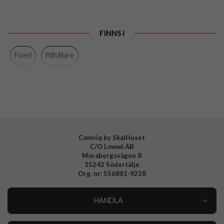
Produkttyp
Bilhållare
Färg
Svart
FINNS I
Varumärke
Fixed
Fixed
Bilhållare
Tillverkarens art nr
FIXICQ-V-BK
EAN
8591680173716
Comviq by SkalHuset
C/O Lowwi AB
Morabergsvägen 8
15242 Södertälje
Org. nr: 556881-9238
HANDLA
Outlet