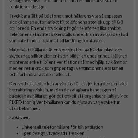
smidig mekanism i kombination med en minimalistisk och
funktionell design.
Tryck bara lätt på telefonen mot hållarens yta så anpassas
sidoklämman automatiskt till telefonens storlek upp till 8,3
cm i bredd. En enda tryckning frigör telefonen lika snabbt.
Telefonens stabilitet säkerställs underifrån av avfasade stöd
som inte hindrar åtkomst till laddningskontakten.
Materialet i hållaren är en kombination av härdad plast och
skyddande silikonelement som bildar en enda enhet. Hållaren
monteras enkelt i bilens ventilationshål med hjälp av klämmor
med en returkrok som griper tag i ventilationshålets lamell
och förhindrar att den faller ut.
Den vridbara leden kan användas för att justera den perfekta
betraktningsvinkeln, medan de avtagbara handtagen på
baksidan av hållaren gör det enkelt att organisera kablar. Med
FIXED Iconiq Vent-hållaren kan du njuta av varje cykeltur
utan bekymmer.
Funktioner:
Universell telefonhållare för bilventilation
Egen design utvecklad i Tjeckien