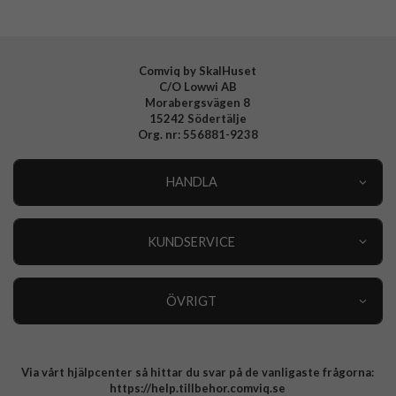
Comviq by SkalHuset
C/O Lowwi AB
Morabergsvägen 8
15242 Södertälje
Org. nr: 556881-9238
HANDLA
Outlet
Nyheter
KUNDSERVICE
Varumärken
Kundservice
Specialkategorier
90 dagars öppet köp
ÖVRIGT
Köpevillkor
Om oss
Retur
Om cookies
Via vårt hjälpcenter så hittar du svar på de vanligaste frågorna:
Integritetspolicy
https://help.tillbehor.comviq.se