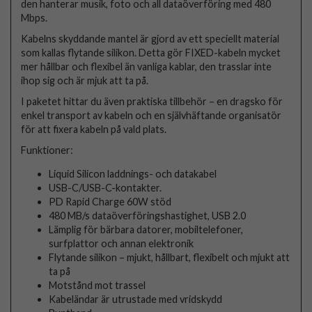
den hanterar musik, foto och all dataöverföring med 480
Mbps.
Kabelns skyddande mantel är gjord av ett speciellt material
som kallas flytande silikon. Detta gör FIXED-kabeln mycket
mer hållbar och flexibel än vanliga kablar, den trasslar inte
ihop sig och är mjuk att ta på.
I paketet hittar du även praktiska tillbehör – en dragsko för
enkel transport av kabeln och en självhäftande organisatör
för att fixera kabeln på vald plats.
Funktioner:
Liquid Silicon laddnings- och datakabel
USB-C/USB-C-kontakter.
PD Rapid Charge 60W stöd
480 MB/s dataöverföringshastighet, USB 2.0
Lämplig för bärbara datorer, mobiltelefoner,
surfplattor och annan elektronik
Flytande silikon – mjukt, hållbart, flexibelt och mjukt att
ta på
Motstånd mot trassel
Kabeländar är utrustade med vridskydd