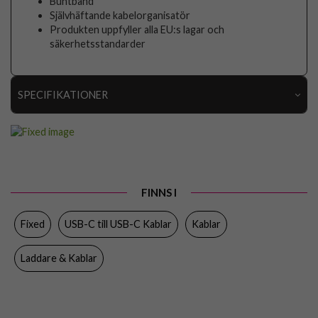
Buntband
Självhäftande kabelorganisatör
Produkten uppfyller alla EU:s lagar och
säkerhetsstandarder
SPECIFIKATIONER
Artikelnummer
96545
Produkttyp
Kabel
Egenskaper
Trådad
FINNS I
Färg
Vit
Fixed
USB-C till USB-C Kablar
Kablar
Material
Plast, Silikon
Varumärke
Fixed
Laddare & Kablar
Tillverkarens art nr
FIXDLS-CC05-WH
EAN
8591680147267