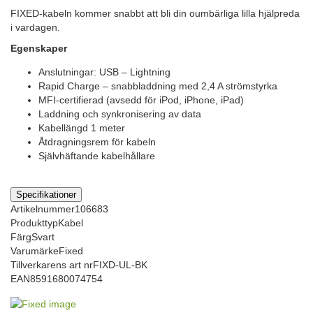
FIXED-kabeln kommer snabbt att bli din oumbärliga lilla hjälpreda
i vardagen.
Egenskaper
Anslutningar: USB – Lightning
Rapid Charge – snabbladdning med 2,4 A strömstyrka
MFI-certifierad (avsedd för iPod, iPhone, iPad)
Laddning och synkronisering av data
Kabellängd 1 meter
Åtdragningsrem för kabeln
Självhäftande kabelhållare
Specifikationer
Artikelnummer
106683
Produkttyp
Kabel
Färg
Svart
Varumärke
Fixed
Tillverkarens art nr
FIXD-UL-BK
EAN
8591680074754