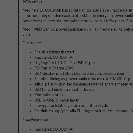
20W effekt.
Med hela 10 000 mAh kapacitet kan du ladda även moderna sma
informerar dig om den exakta återstående energin i powerbanken
powerbanken med sin kompakta storlek, som lätt får plats i fic
Med FIXED Zen 10 powerbank kan du bli av med de eviga beky
var du än är.
Funktioner:
Snabbladdningsbatteri
Kapacitet: 10 000 mAh
Utgång: 1 x USB-C + 2 x USB-A-port
PD Rapid Charge 20W
LED-display med återstående energi i powerbanken
Snabbladdning av powerbanken via microUSB/USB-C-po
Alltid-på-funktion: laddningen startar så snart enheten är
LED för att indikera snabbladdning
Kompakt storlek
USB-A/USB-C-kabel ingår
Inbyggt kortslutnings- och polaritetsskydd
Produkten uppfyller alla EU:s lagar och säkerhetsstandar
Specifikationer:
Kapacitet: 10 000 mAh