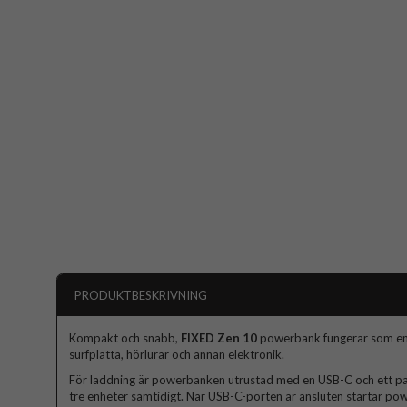
PRODUKTBESKRIVNING
Kompakt och snabb,
FIXED Zen 10
powerbank fungerar som en r
surfplatta, hörlurar och annan elektronik.
För laddning är powerbanken utrustad med en USB-C och ett par
tre enheter samtidigt. När USB-C-porten är ansluten startar 