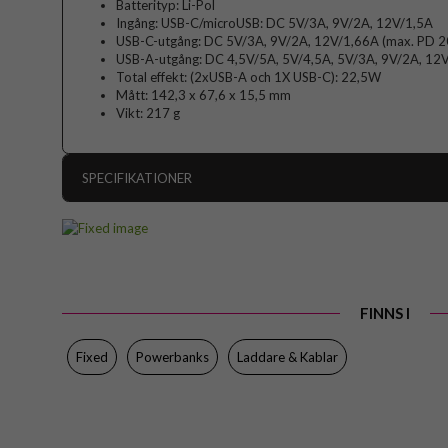
Batterityp: Li-Pol
Ingång: USB-C/microUSB: DC 5V/3A, 9V/2A, 12V/1,5A
USB-C-utgång: DC 5V/3A, 9V/2A, 12V/1,66A (max. PD 
USB-A-utgång: DC 4,5V/5A, 5V/4,5A, 5V/3A, 9V/2A, 12
Total effekt: (2xUSB-A och 1X USB-C): 22,5W
Mått: 142,3 x 67,6 x 15,5 mm
Vikt: 217 g
SPECIFIKATIONER
Artikelnummer
Produkttyp
Egenskaper
FINNS I
Färg
Material
Fixed
Powerbanks
Laddare & Kablar
Varumärke
Tillverkarens art nr
EAN