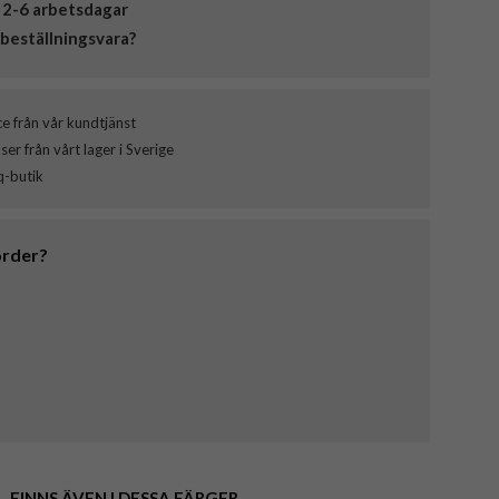
 2-6 arbetsdagar
beställningsvara?
ce från vår kundtjänst
er från vårt lager i Sverige
q-butik
order?
FINNS ÄVEN I DESSA FÄRGER