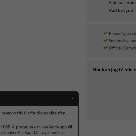
Skickas inom
Vad betyder 
Personlig servi
Snabba leverans
Officiell Comvi
När kan jag få min 
eservkraftkälla för din mobiltelefon,
 USB-A-portar, så den kan ladda upp till
powerbanken PD Rapid Charge med hela