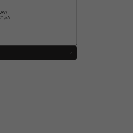
20W)
V/1,5A
96539
Powerbank
Trådad
Svart
Plast
Fixed
FIXZEN-10-BK
8591680146482