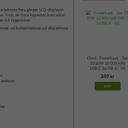
rtphones flera gånger. LCD-displayen
. Trots sin stora kapacitet överraskar
kan och ryggsäcken.
mmer om batteristatusen på dina enheter
Fixed - Powerbank - Zen
10 20W 10 000 mAh
USB-C 2xUSB-A - Vit
349 kr
rt
 ansluten
KÖP
der