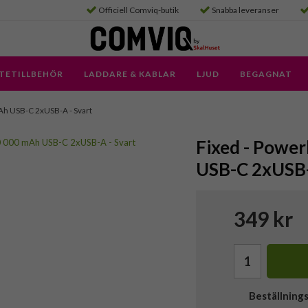
Officiell Comviq-butik
Snabba leveranser
TETILLBEHÖR
LADDARE & KABLAR
LJUD
BEGAGNAT
Ah USB-C 2xUSB-A - Svart
Fixed - Powe
USB-C 2xUSB-
349 kr
Beställning