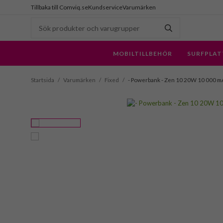
Tillbaka till Comviq.se
Kundservice
Varumärken
MOBILTILLBEHÖR
SURFPLAT
Startsida
/
Varumärken
/
Fixed
/
- Powerbank - Zen 10 20W 10 000 m