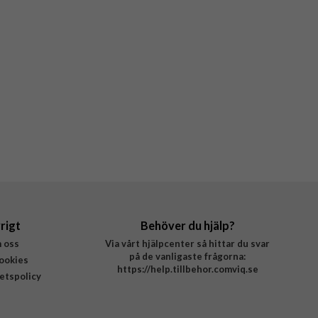
rigt
Behöver du hjälp?
 oss
Via vårt hjälpcenter så hittar du svar
på de vanligaste frågorna:
ookies
https://help.tillbehor.comviq.se
tetspolicy