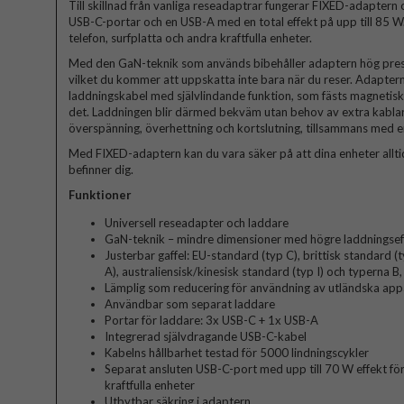
Till skillnad från vanliga reseadaptrar fungerar FIXED-adaptern 
USB-C-portar och en USB-A med en total effekt på upp till 85 W
telefon, surfplatta och andra kraftfulla enheter.
Med den GaN-teknik som används bibehåller adaptern hög pre
vilket du kommer att uppskatta inte bara när du reser. Adapter
laddningskabel med självlindande funktion, som fästs magnetiskt 
det. Laddningen blir därmed bekväm utan behov av extra kabla
överspänning, överhettning och kortslutning, tillsammans med e
Med FIXED-adaptern kan du vara säker på att dina enheter alltid
befinner dig.
Funktioner
Universell reseadapter och laddare
GaN-teknik – mindre dimensioner med högre laddningseff
Justerbar gaffel: EU-standard (typ C), brittisk standard 
A), australiensisk/kinesisk standard (typ I) och typerna B, D,
Lämplig som reducering för användning av utländska appa
Användbar som separat laddare
Portar för laddare: 3x USB-C + 1x USB-A
Integrerad självdragande USB-C-kabel
Kabelns hållbarhet testad för 5000 lindningscykler
Separat ansluten USB-C-port med upp till 70 W effekt fö
kraftfulla enheter
Utbytbar säkring i adaptern