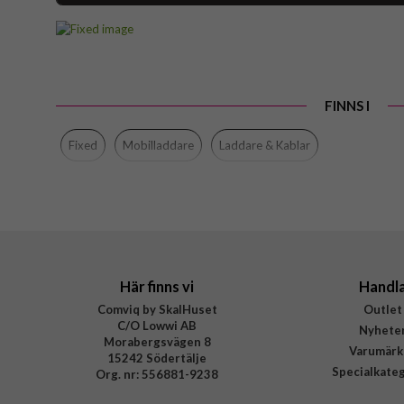
Artikelnummer
Produkttyp
Färg
FINNS I
Varumärke
Tillverkarens art nr
Fixed
Mobilladdare
Laddare & Kablar
EAN
Här finns vi
Handl
Comviq by SkalHuset
Outlet
C/O Lowwi AB
Nyhete
Morabergsvägen 8
Varumärk
15242 Södertälje
Specialkate
Org. nr: 556881-9238