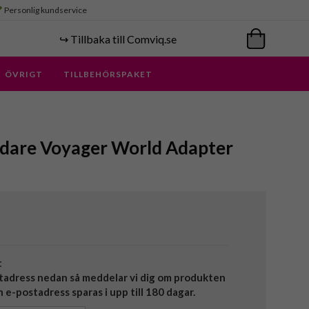
Personlig kundservice
↪️ Tillbaka till Comviq.se
ÖVRIGT
TILLBEHÖRSPAKET
ddare Voyager World Adapter
t
tadress nedan så meddelar vi dig om produkten
in e-postadress sparas i upp till 180 dagar.