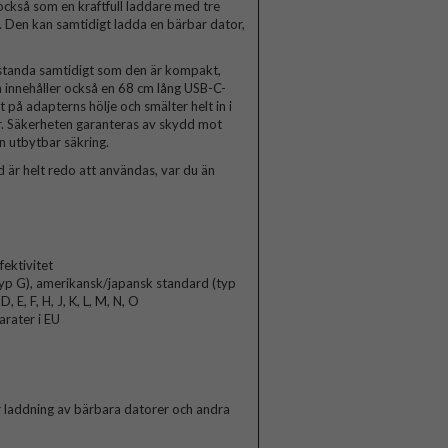
också som en kraftfull laddare med tre
. Den kan samtidigt ladda en bärbar dator,
standa samtidigt som den är kompakt,
n innehåller också en 68 cm lång USB-C-
på adapterns hölje och smälter helt in i
r. Säkerheten garanteras av skydd mot
n utbytbar säkring.
 är helt redo att användas, var du än
ektivitet
(typ G), amerikansk/japansk standard (typ
 E, F, H, J, K, L, M, N, O
rater i EU
r laddning av bärbara datorer och andra