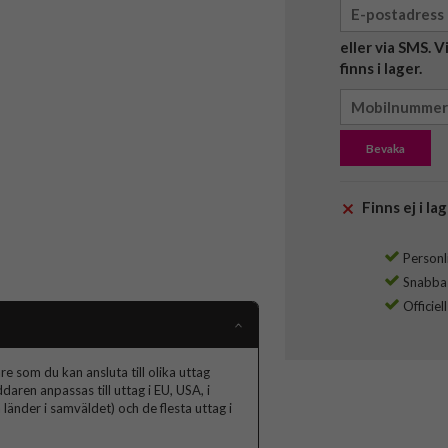
eller via SMS. 
finns i lager.
Bevaka
Finns ej i lag
Personli
Snabba l
Officiel
 som du kan ansluta till olika uttag
daren anpassas till uttag i EU, USA, i
länder i samväldet) och de flesta uttag i