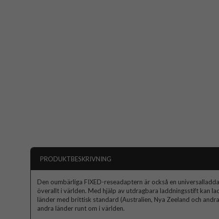
PRODUKTBESKRIVNING
Den oumbärliga FIXED-reseadaptern är också en universalladdare
överallt i världen. Med hjälp av utdragbara laddningsstift kan lad
länder med brittisk standard (Australien, Nya Zeeland och andra 
andra länder runt om i världen.