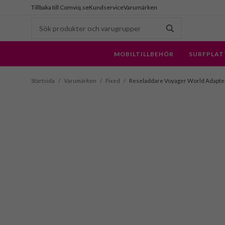
Tillbaka till Comviq.se
Kundservice
Varumärken
MOBILTILLBEHÖR
SURFPLAT
Startsida
/
Varumärken
/
Fixed
/
Reseladdare Voyager World Adapt