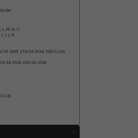
ndarder
K, L, M, N, O
, J, L, N
V/3A 36W, 15V/3A 45W, 20V/3,25A
15V/3A 45W, 20V/3A 60W
3+C4)