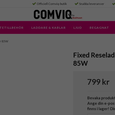
Officiell Comviq-butik
Snabba leveranser
TETILLBEHÖR
LADDARE & KABLAR
LJUD
BEGAGNAT
er 85W
Fixed Resela
85W
799 kr
Bevaka produk
Ange din e-pos
finns i lager! D