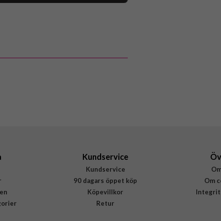
105746
Laddare
Vit
Fixed
FIXCT85-4C1A-WH
8591680176953
a
Kundservice
Öv
Kundservice
Om
r
90 dagars öppet köp
Om c
en
Köpevillkor
Integri
gorier
Retur