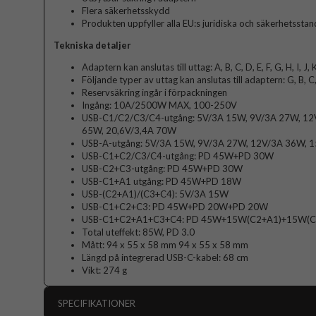
Flera säkerhetsskydd
Produkten uppfyller alla EU:s juridiska och säkerhetssta
Tekniska detaljer
Adaptern kan anslutas till uttag: A, B, C, D, E, F, G, H, I, J, 
Följande typer av uttag kan anslutas till adaptern: G, B, C, I
Reservsäkring ingår i förpackningen
Ingång: 10A/2500W MAX, 100-250V
USB-C1/C2/C3/C4-utgång: 5V/3A 15W, 9V/3A 27W, 12
65W, 20,6V/3,4A 70W
USB-A-utgång: 5V/3A 15W, 9V/3A 27W, 12V/3A 36W, 
USB-C1+C2/C3/C4-utgång: PD 45W+PD 30W
USB-C2+C3-utgång: PD 45W+PD 30W
USB-C1+A1 utgång: PD 45W+PD 18W
USB-(C2+A1)/(C3+C4): 5V/3A 15W
USB-C1+C2+C3: PD 45W+PD 20W+PD 20W
USB-C1+C2+A1+C3+C4: PD 45W+15W(C2+A1)+15W(C
Total uteffekt: 85W, PD 3.0
Mått: 94 x 55 x 58 mm 94 x 55 x 58 mm
Längd på integrerad USB-C-kabel: 68 cm
Vikt: 274 g
SPECIFIKATIONER