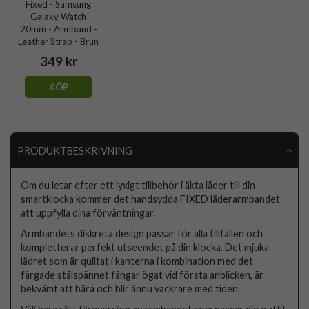
Fixed - Samsung
Galaxy Watch
20mm - Armband -
Leather Strap - Brun
349 kr
KÖP
PRODUKTBESKRIVNING
Om du letar efter ett lyxigt tillbehör i äkta läder till din
smartklocka kommer det handsydda FIXED läderarmbandet
att uppfylla dina förväntningar.
Armbandets diskreta design passar för alla tillfällen och
kompletterar perfekt utseendet på din klocka. Det mjuka
lädret som är quiltat i kanterna i kombination med det
färgade stålspännet fångar ögat vid första anblicken, är
bekvämt att bära och blir ännu vackrare med tiden.