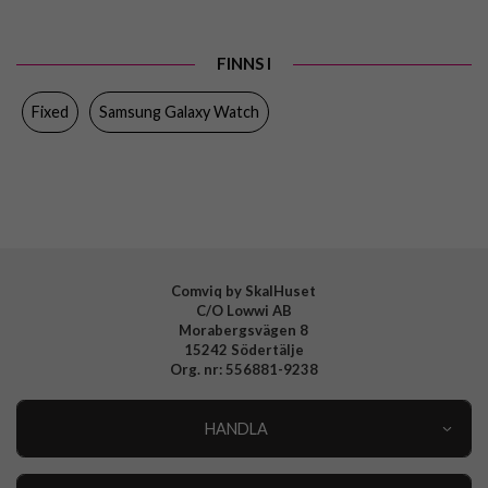
Produkttyp
Armband
FINNS I
Färg
Svart
Fixed
Samsung Galaxy Watch
Material
Äkta läder
Varumärke
Fixed
Tillverkarens art nr
FIXLST-20MM-BK
EAN
8591680142132
Comviq by SkalHuset
C/O Lowwi AB
Morabergsvägen 8
15242 Södertälje
Org. nr: 556881-9238
HANDLA
Outlet