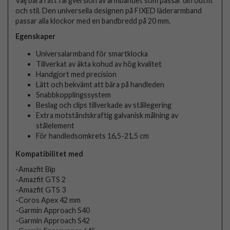
Välj bara rätt färgversion av armbandet som passar din outfit
och stil. Den universella designen på FIXED läderarmband
passar alla klockor med en bandbredd på 20 mm.
Egenskaper
Universalarmband för smartklocka
Tillverkat av äkta kohud av hög kvalitet
Handgjort med precision
Lätt och bekvämt att bära på handleden
Snabbkopplingssystem
Beslag och clips tillverkade av stållegering
Extra motståndskraftig galvanisk målning av
stålelement
För handledsomkrets 16,5-21,5 cm
Kompatibilitet med
-Amazfit Bip
-Amazfit GTS 2
-Amazfit GTS 3
-Coros Apex 42 mm
-Garmin Approach S40
-Garmin Approach S42