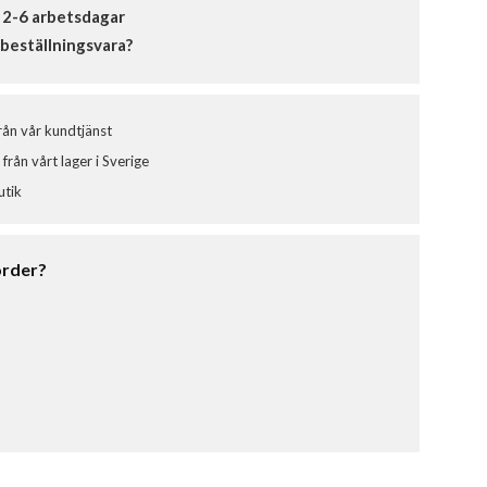
 2-6 arbetsdagar
beställningsvara?
från vår kundtjänst
från vårt lager i Sverige
utik
order?