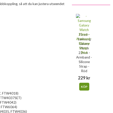
abbkoppling, så att du kan justera utseendet
Fixed -
Samsung
Galaxy
Watch
22mm -
Armband -
Silicone
Strap -
Röd
229 kr
KÖP
7, FTW4018)
, FTW4037SET)
, FTW4042)
4, FTW6064)
TW4035, FTW4036)