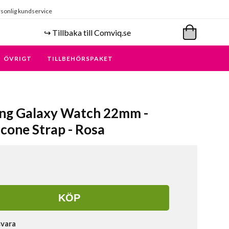
sonlig kundservice
↪️ Tillbaka till Comviq.se
ÖVRIGT
TILLBEHÖRSPAKET
ung Galaxy Watch 22mm -
icone Strap - Rosa
KÖP
svara