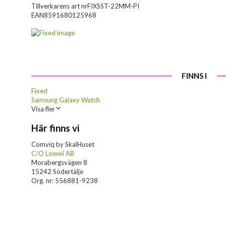
Tillverkarens art nr
FIXSST-22MM-PI
EAN
8591680125968
FINNS I
Fixed
Samsung Galaxy Watch
Visa fler
Här finns vi
Comviq by SkalHuset
C/O Lowwi AB
Morabergsvägen 8
15242 Södertälje
Org. nr: 556881-9238