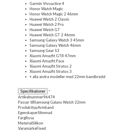
Garmin Vivoactive 4
Honor Watch Magic
Honor Watch Magic 2 46mm
Huawei Watch 2 Classic
Huawei Watch 2 Pro
Huawei Watch GT
Huawei Watch GT 2 46mm
Samsung Galaxy Watch 3 45mm
Samsung Galaxy Watch 46mm
Samsung Gear S3
Xiaomi Amazfit GTR 47mm
Xiaomi Amazfit Pace
Xiaomi Amazfit Stratos 2
Xiaomi Amazfit Stratos 3
+ alla andra modeller med 22mm bandbredd
Specifikationer
Artikelnummer
96474
Passar till
Samsung Galaxy Watch 22mm
Produkttyp
Armband
Egenskaper
Slimmad
Färg
Rosa
Material
Silikon
Varumärke
Fixed