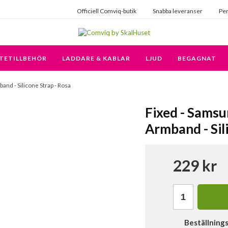
Officiell Comviq-butik
Snabba leveranser
Per
TETILLBEHÖR
LADDARE & KABLAR
LJUD
BEGAGNAT
nd - Silicone Strap - Rosa
Fixed - Sams
Armband - Sil
229 kr
Beställning