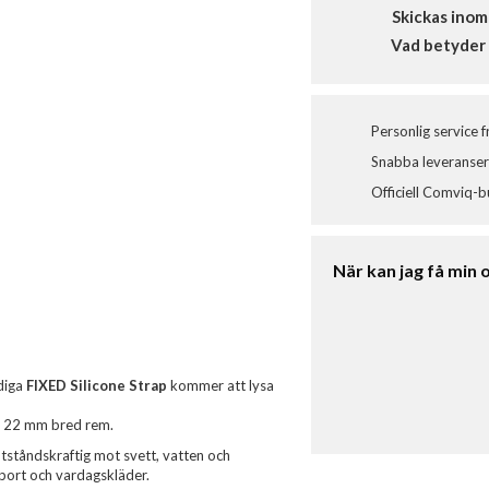
Skickas inom
Vad betyder 
Personlig service 
Snabba leveranser 
Officiell Comviq-b
När kan jag få min 
idiga
FIXED Silicone Strap
kommer att lysa
n 22 mm bred rem.
ståndskraftig mot svett, vatten och
sport och vardagskläder.