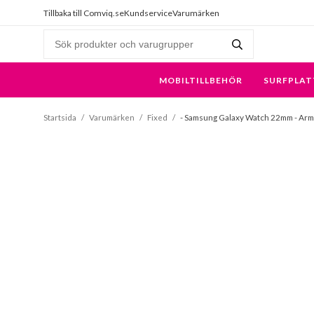
Tillbaka till Comviq.se
Kundservice
Varumärken
MOBILTILLBEHÖR
SURFPLAT
Startsida
/
Varumärken
/
Fixed
/
- Samsung Galaxy Watch 22mm - Armba