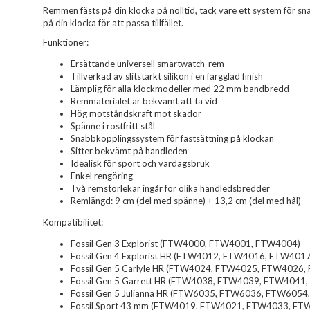
Remmen fästs på din klocka på nolltid, tack vare ett system för sn
på din klocka för att passa tillfället.
Funktioner:
Ersättande universell smartwatch-rem
Tillverkad av slitstarkt silikon i en färgglad finish
Lämplig för alla klockmodeller med 22 mm bandbredd
Remmaterialet är bekvämt att ta vid
Hög motståndskraft mot skador
Spänne i rostfritt stål
Snabbkopplingssystem för fastsättning på klockan
Sitter bekvämt på handleden
Idealisk för sport och vardagsbruk
Enkel rengöring
Två remstorlekar ingår för olika handledsbredder
Remlängd: 9 cm (del med spänne) + 13,2 cm (del med hål)
Kompatibilitet:
Fossil Gen 3 Explorist (FTW4000, FTW4001, FTW4004)
Fossil Gen 4 Explorist HR (FTW4012, FTW4016, FTW401
Fossil Gen 5 Carlyle HR (FTW4024, FTW4025, FTW4026
Fossil Gen 5 Garrett HR (FTW4038, FTW4039, FTW4041
Fossil Gen 5 Julianna HR (FTW6035, FTW6036, FTW605
Fossil Sport 43 mm (FTW4019, FTW4021, FTW4033, F