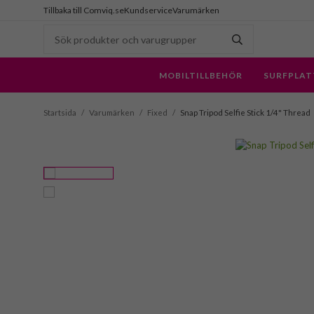
Tillbaka till Comviq.se
Kundservice
Varumärken
MOBILTILLBEHÖR
SURFPLAT
Startsida
/
Varumärken
/
Fixed
/
Snap Tripod Selfie Stick 1/4" Thread