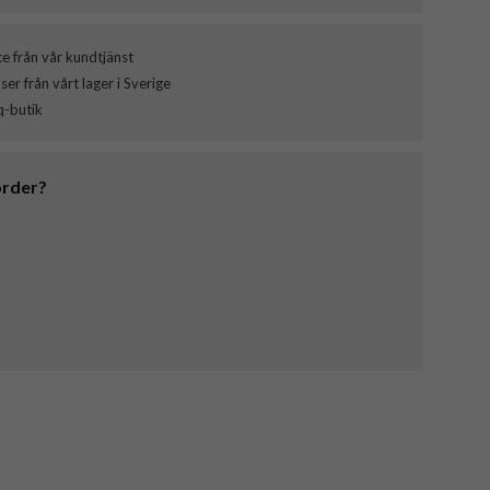
ce från vår kundtjänst
er från vårt lager i Sverige
q-butik
order?