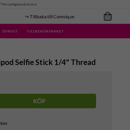
Personlig kundservice
↪️ Tillbaka till Comviq.se
ÖVRIGT
TILLBEHÖRSPAKET
ipod Selfie Stick 1/4" Thread
KÖP
ckas