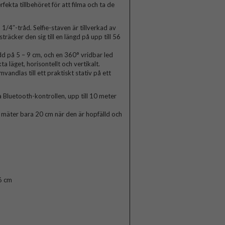
fekta tillbehöret för att filma och ta de
1/4″-tråd. Selfie-staven är tillverkad av
träcker den sig till en längd på upp till 56
d på 5 – 9 cm, och en 360° vridbar led
ta läget, horisontellt och vertikalt.
mvandlas till ett praktiskt stativ på ett
Bluetooth-kontrollen, upp till 10 meter
n mäter bara 20 cm när den är hopfälld och
6 cm