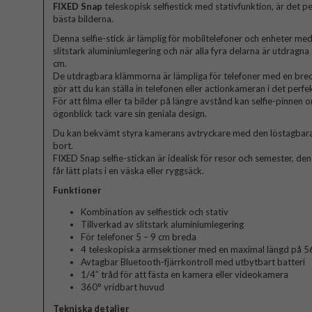
FIXED Snap
teleskopisk selfiestick med stativfunktion, är det per
bästa bilderna.
Denna selfie-stick är lämplig för mobiltelefoner och enheter med 
slitstark aluminiumlegering och när alla fyra delarna är utdragna s
cm.
De utdragbara klämmorna är lämpliga för telefoner med en bred
gör att du kan ställa in telefonen eller actionkameran i det perfek
För att filma eller ta bilder på längre avstånd kan selfie-pinnen o
ögonblick tack vare sin geniala design.
Du kan bekvämt styra kamerans avtryckare med den löstagbara 
bort.
FIXED Snap selfie-stickan är idealisk för resor och semester, de
får lätt plats i en väska eller ryggsäck.
Funktioner
Kombination av selfiestick och stativ
Tillverkad av slitstark aluminiumlegering
För telefoner 5 – 9 cm breda
4 teleskopiska armsektioner med en maximal längd på 5
Avtagbar Bluetooth-fjärrkontroll med utbytbart batteri
1/4″ tråd för att fästa en kamera eller videokamera
360° vridbart huvud
Tekniska detaljer