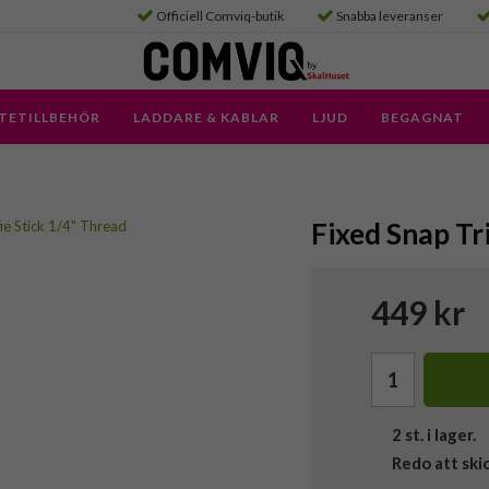
Officiell Comviq-butik
Snabba leveranser
TETILLBEHÖR
LADDARE & KABLAR
LJUD
BEGAGNAT
Fixed Snap Tr
449 kr
2
st. i lager.
Redo att ski