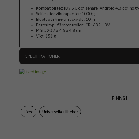
Kompatibilitet: iOS 5.0 och senare, Android 4.3 och högr
Selfie stick viktkapacitet: 1000 g
Bluetooth trigger räckvidd: 10 m
Batterityp i fjärrkontrollen: CR1632 – 3V
Mått: 20,7 x 4,5 x 4,8 cm
Vikt: 151 g
SPECIFIKATIONER
Artikelnummer
Produkttyp
Egenskaper
FINNS I
Färg
Material
Fixed
Universella tillbehör
Varumärke
Tillverkarens art nr
EAN