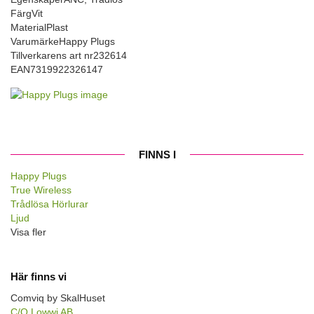
Färg
Vit
Material
Plast
Varumärke
Happy Plugs
Tillverkarens art nr
232614
EAN
7319922326147
FINNS I
Happy Plugs
True Wireless
Trådlösa Hörlurar
Ljud
Visa fler
Här finns vi
Comviq by SkalHuset
C/O Lowwi AB