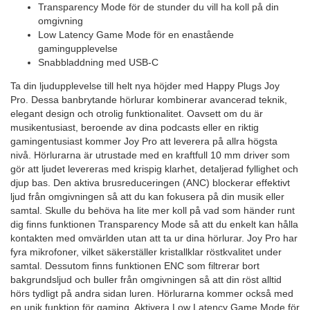
Transparency Mode för de stunder du vill ha koll på din
omgivning
Low Latency Game Mode för en enastående
gamingupplevelse
Snabbladdning med USB-C
Ta din ljudupplevelse till helt nya höjder med Happy Plugs Joy
Pro. Dessa banbrytande hörlurar kombinerar avancerad teknik,
elegant design och otrolig funktionalitet. Oavsett om du är
musikentusiast, beroende av dina podcasts eller en riktig
gamingentusiast kommer Joy Pro att leverera på allra högsta
nivå. Hörlurarna är utrustade med en kraftfull 10 mm driver som
gör att ljudet levereras med krispig klarhet, detaljerad fyllighet och
djup bas. Den aktiva brusreduceringen (ANC) blockerar effektivt
ljud från omgivningen så att du kan fokusera på din musik eller
samtal. Skulle du behöva ha lite mer koll på vad som händer runt
dig finns funktionen Transparency Mode så att du enkelt kan hålla
kontakten med omvärlden utan att ta ur dina hörlurar. Joy Pro har
fyra mikrofoner, vilket säkerställer kristallklar röstkvalitet under
samtal. Dessutom finns funktionen ENC som filtrerar bort
bakgrundsljud och buller från omgivningen så att din röst alltid
hörs tydligt på andra sidan luren. Hörlurarna kommer också med
en unik funktion för gaming. Aktivera Low Latency Game Mode för