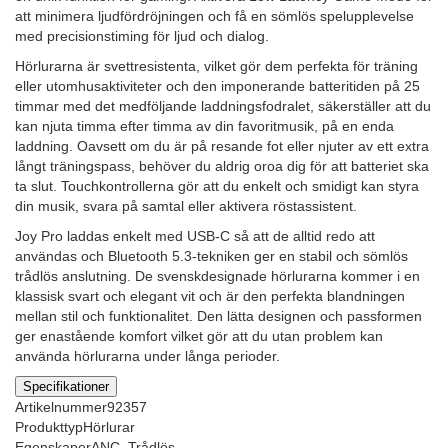
att minimera ljudfördröjningen och få en sömlös spelupplevelse
med precisionstiming för ljud och dialog.
Hörlurarna är svettresistenta, vilket gör dem perfekta för träning
eller utomhusaktiviteter och den imponerande batteritiden på 25
timmar med det medföljande laddningsfodralet, säkerställer att du
kan njuta timma efter timma av din favoritmusik, på en enda
laddning. Oavsett om du är på resande fot eller njuter av ett extra
långt träningspass, behöver du aldrig oroa dig för att batteriet ska
ta slut. Touchkontrollerna gör att du enkelt och smidigt kan styra
din musik, svara på samtal eller aktivera röstassistent.
Joy Pro laddas enkelt med USB-C så att de alltid redo att
användas och Bluetooth 5.3-tekniken ger en stabil och sömlös
trådlös anslutning. De svenskdesignade hörlurarna kommer i en
klassisk svart och elegant vit och är den perfekta blandningen
mellan stil och funktionalitet. Den lätta designen och passformen
ger enastående komfort vilket gör att du utan problem kan
använda hörlurarna under långa perioder.
Specifikationer
Artikelnummer
92357
Produkttyp
Hörlurar
Egenskaper
ANC, Trådlös