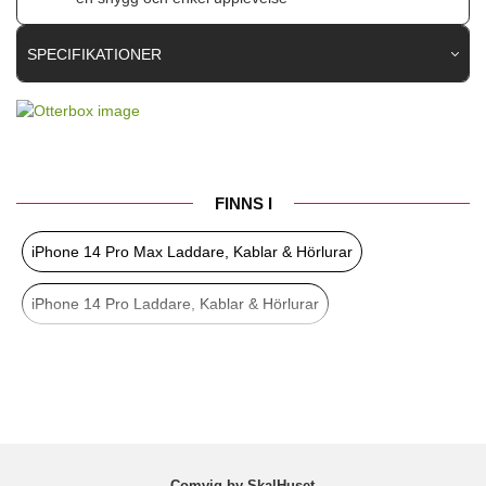
SPECIFIKATIONER
Artikelnummer
82994
Produkttyp
Kabel
Egenskaper
Trådad
FINNS I
Färg
Svart
iPhone 14 Pro Max Laddare, Kablar & Hörlurar
Material
Nylon
Varumärke
Otterbox
iPhone 14 Pro Laddare, Kablar & Hörlurar
Tillverkarens art nr
78-52644
iPhone 14 Plus Laddare, Kablar & Hörlurar
EAN
840104218129
iPhone 14 Laddare, Kablar & Hörlurar
iPhone SE 2022 Laddare, Kablar & Hörlurar
Comviq by SkalHuset