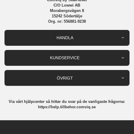
C/O Lowwi AB
iPhone 13 Pro Max Laddare, Kablar & Hörlurar
Morabergsvägen 8
15242 Södertälje
Org. nr: 556881-9238
iPhone 13 Pro Laddare, Kablar & Hörlurar
iPhone 13 Laddare, Kablar & Hörlurar
HANDLA
Outlet
iPhone 13 Mini Laddare, Kablar & Hörlurar
Nyheter
KUNDSERVICE
Varumärken
iPhone 12 Pro Max Laddare, Kablar & Hörlurar
Kundservice
Specialkategorier
90 dagars öppet köp
ÖVRIGT
Köpevillkor
Om oss
Retur
Om cookies
Via vårt hjälpcenter så hittar du svar på de vanligaste frågorna:
Integritetspolicy
https://help.tillbehor.comviq.se