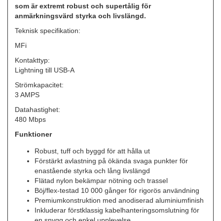
som är extremt robust och supertålig för
anmärkningsvärd styrka och livslängd.
Teknisk specifikation:
MFi
Kontakttyp:
Lightning till USB-A
Strömkapacitet:
3 AMPS
Datahastighet:
480 Mbps
Funktioner
Robust, tuff och byggd för att hålla ut
Förstärkt avlastning på ökända svaga punkter för
enastående styrka och lång livslängd
Flätad nylon bekämpar nötning och trassel
Böj/flex-testad 10 000 gånger för rigorös användning
Premiumkonstruktion med anodiserad aluminiumfinish
Inkluderar förstklassig kabelhanteringsomslutning för
en snygg och enkel upplevelse