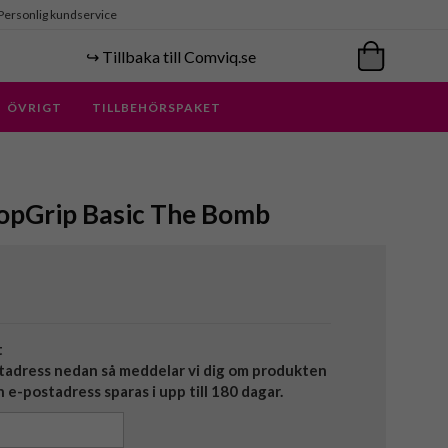
Personlig kundservice
↪️ Tillbaka till Comviq.se
ÖVRIGT
TILLBEHÖRSPAKET
opGrip Basic The Bomb
t
tadress nedan så meddelar vi dig om produkten
in e-postadress sparas i upp till 180 dagar.