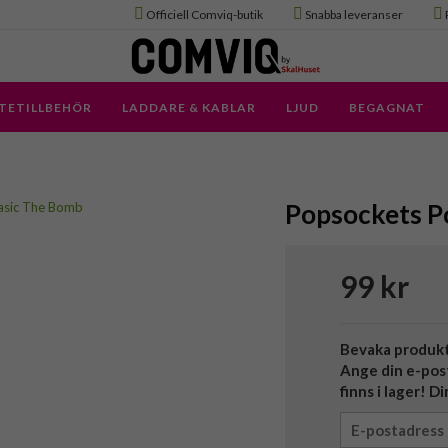
Officiell Comviq-butik
Snabba leveranser
TETILLBEHÖR
LADDARE & KABLAR
LJUD
BEGAGNAT
Popsockets P
99 kr
Bevaka produk
Ange din e-pos
finns i lager! D