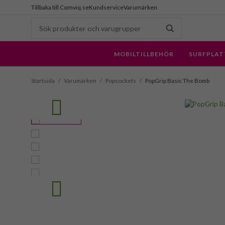
Tillbaka till Comviq.se
Kundservice
Varumärken
MOBILTILLBEHÖR
SURFPLAT
Startsida
/
Varumärken
/
Popsockets
/
PopGrip Basic The Bomb