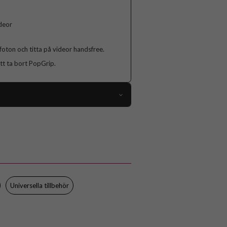
ideor
foton och titta på videor handsfree.
t ta bort PopGrip.
105391
Hållare
Grepp/hållare, Självhäftande
Flerfärgad
Plast
Universella tillbehör
Popsockets
805001