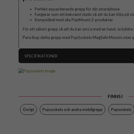
Perfekt expanderande grepp för din smartphone
Fungerar som ett bekvämt stativ så att du kan titta på v
Kompatibel med alla PopMount 2-produkter
För ett säkert grepp så att du kan sms:a med en hand, ta bättre 
Para ihop detta grepp med PopSockets MagSafe Mounts utan at
SPECIFIKATIONER
Artikelnummer
Produkttyp
Egenskaper
FINNS I
Färg
Material
Övrigt
Popsockets och andra mobilgrepp
Popsockets
Varumärke
Tillverkarens art nr