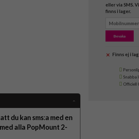
eller via SMS. 
finns i lager.
Bevaka
Finns ej i lag
Personlig
Snabba le
Officiell
 att du kan sms:a med en
l med alla PopMount 2-