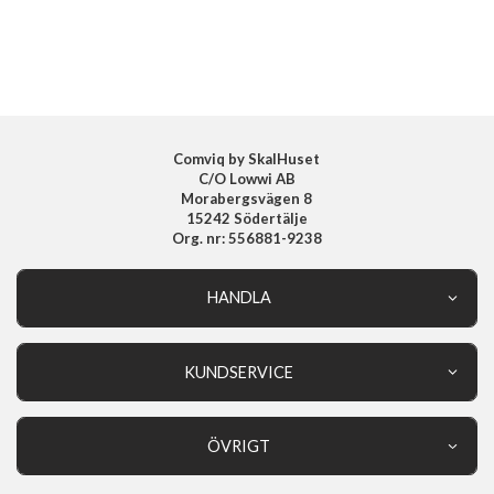
Tillverkarens art nr
100800
EAN
842978154275
Comviq by SkalHuset
C/O Lowwi AB
Morabergsvägen 8
15242 Södertälje
Org. nr: 556881-9238
HANDLA
Outlet
Nyheter
KUNDSERVICE
Varumärken
Kundservice
Specialkategorier
90 dagars öppet köp
ÖVRIGT
Köpevillkor
Om oss
Retur