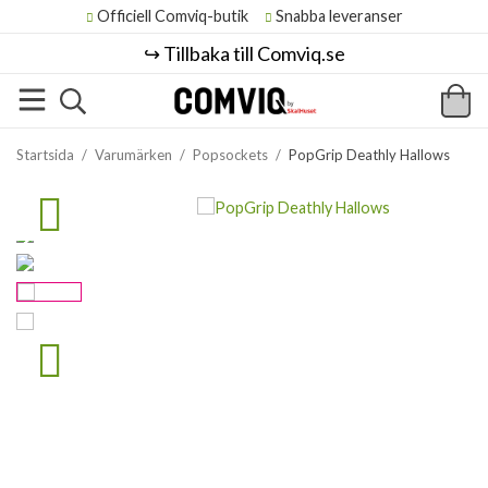
Officiell Comviq-butik
Snabba leveranser
↪️ Tillbaka till Comviq.se
Startsida
/
Varumärken
/
Popsockets
/
PopGrip Deathly Hallows