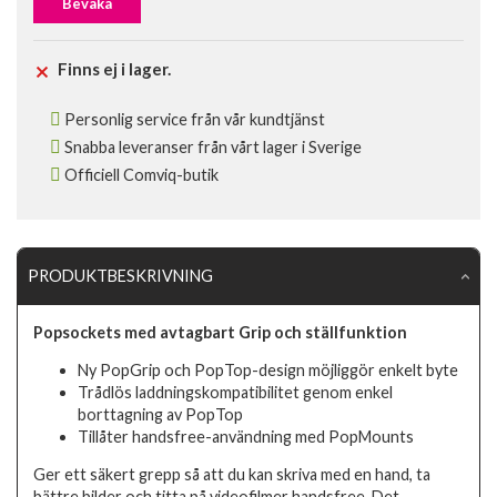
Bevaka
Finns ej i lager.
Personlig service från vår kundtjänst
Snabba leveranser från vårt lager i Sverige
Officiell Comviq-butik
PRODUKTBESKRIVNING
Popsockets med avtagbart Grip och ställfunktion
Ny PopGrip och PopTop-design möjliggör enkelt byte
Trådlös laddningskompatibilitet genom enkel
borttagning av PopTop
Tillåter handsfree-användning med PopMounts
Ger ett säkert grepp så att du kan skriva med en hand, ta
bättre bilder och titta på videofilmer handsfree. Det