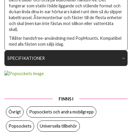
fungerar som stativ i både liggande och stående format och
du kan linda dina in-ear hörlurars kabel runt dem så du slipper
kabeltrassel. Återmonterbar och fäster till de flesta enheter
och skal (men kan inte fästas mot silikon eller vattentäta
skal).
Tillåter handsfree-användning med PopMounts. Kompatibel
med alla fästen som säljs idag.
SPECIFIKATIONER
Artikelnummer
88463
Produkttyp
Hållare
Egenskaper
Grepp/hållare
FINNS I
Färg
Flerfärgad
Övrigt
Popsockets och andra mobilgrepp
Material
Plast
Varumärke
Popsockets
Popsockets
Universella tillbehör