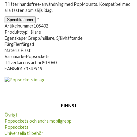
Tillåter handsfree-användning med PopMounts. Kompatibel med
alla fästen som säljs idag.
Specifikationer
Artikelnummer
105402
Produkttyp
Hållare
Egenskaper
Grepp/hållare, Självhäftande
Färg
Flerfärgad
Material
Plast
Varumärke
Popsockets
Tillverkarens art nr
807060
EAN
840173747919
FINNS I
Övrigt
Popsockets och andra mobilgrepp
Popsockets
Universella tillbehör