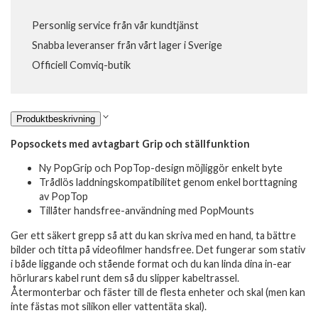
Personlig service från vår kundtjänst
Snabba leveranser från vårt lager i Sverige
Officiell Comviq-butik
Produktbeskrivning
Popsockets med avtagbart Grip och ställfunktion
Ny PopGrip och PopTop-design möjliggör enkelt byte
Trådlös laddningskompatibilitet genom enkel borttagning
av PopTop
Tillåter handsfree-användning med PopMounts
Ger ett säkert grepp så att du kan skriva med en hand, ta bättre
bilder och titta på videofilmer handsfree. Det fungerar som stativ
i både liggande och stående format och du kan linda dina in-ear
hörlurars kabel runt dem så du slipper kabeltrassel.
Återmonterbar och fäster till de flesta enheter och skal (men kan
inte fästas mot silikon eller vattentäta skal).