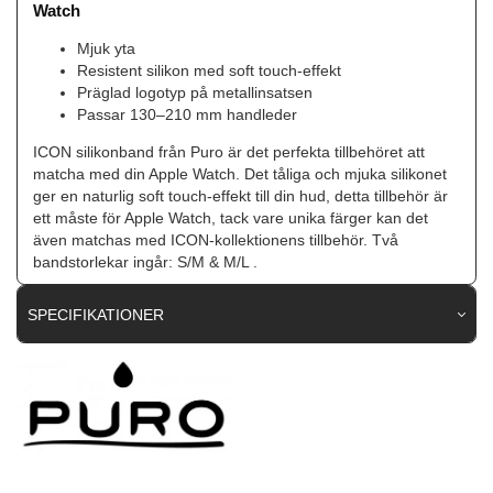
Watch
Mjuk yta
Resistent silikon med soft touch-effekt
Präglad logotyp på metallinsatsen
Passar 130–210 mm handleder
ICON silikonband från Puro är det perfekta tillbehöret att
matcha med din Apple Watch. Det tåliga och mjuka silikonet
ger en naturlig soft touch-effekt till din hud, detta tillbehör är
ett måste för Apple Watch, tack vare unika färger kan det
även matchas med ICON-kollektionens tillbehör. Två
bandstorlekar ingår: S/M & M/L .
SPECIFIKATIONER
Artikelnummer
88295
Passar
Apple Watch 44mm, Apple Watch 45mm, Apple
till
Watch 46mm, Apple Watch Ultra 49mm
Produkttyp
Armband