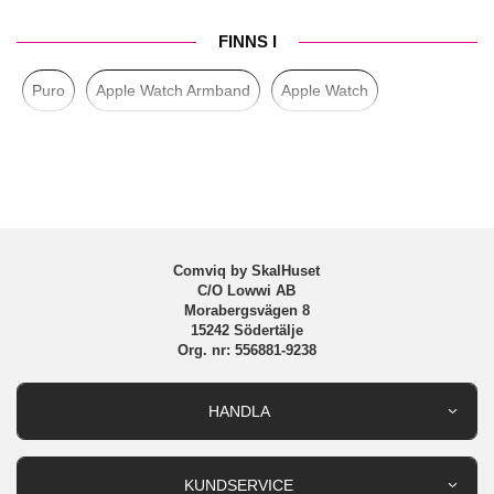
Egenskaper
Slimmad, Vattentålig
FINNS I
Färg
Blå
Material
Silikon
Puro
Apple Watch Armband
Apple Watch
Varumärke
Puro
Tillverkarens art nr
PUICNAW44LBLUE
EAN
8018417442476
Comviq by SkalHuset
C/O Lowwi AB
Morabergsvägen 8
15242 Södertälje
Org. nr: 556881-9238
HANDLA
Outlet
Nyheter
KUNDSERVICE