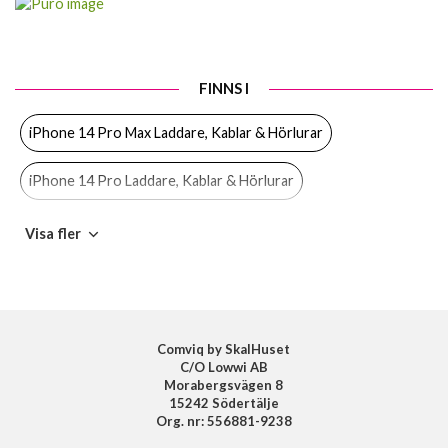
Produkttyp
Kabel
Egenskaper
Trådad
FINNS I
Färg
Vit
iPhone 14 Pro Max Laddare, Kablar & Hörlurar
Material
Plast, Tyg
Varumärke
Puro
iPhone 14 Pro Laddare, Kablar & Hörlurar
Tillverkarens art nr
CAPLTFABK32MTWHI
iPhone 14 Plus Laddare, Kablar & Hörlurar
Visa fler
EAN
8033830305559
iPhone 14 Laddare, Kablar & Hörlurar
iPhone SE 2022 Laddare, Kablar & Hörlurar
Comviq by SkalHuset
C/O Lowwi AB
iPhone 13 Pro Max Laddare, Kablar & Hörlurar
Morabergsvägen 8
15242 Södertälje
iPhone 13 Pro Laddare, Kablar & Hörlurar
Org. nr: 556881-9238