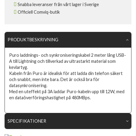
Snabba leveranser från vårt lager i Sverige
Officiell Comviq-butik
PRODUKTBESKRIVNING
Puro laddnings- och synkroniseringskabel 2 meter lång USB-
A till Lightning och tillverkad av ultrastarkt material som
kevlartyg.
Kabeln från Puro är idealisk för att ladda din telefon säkert
och snabbt, men inte bara. Det är också bra för
datasynkronisering.
Med en uteffekt på 3A laddar Puro-kabeln upp till 12W, med
en dataöverföringshastighet på 480MBps.
SPECIFIKATIONER
Artikelnummer
96769