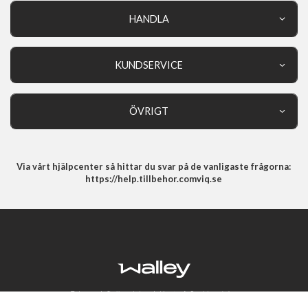
iPhone 13 Laddare, Kablar & Hörlurar
HANDLA
Outlet
iPhone 13 Mini Laddare, Kablar & Hörlurar
Puro
Nyheter
KUNDSERVICE
Varumärken
Kundservice
Specialkategorier
90 dagars öppet köp
ÖVRIGT
Köpevillkor
Om oss
Retur
Om cookies
Via vårt hjälpcenter så hittar du svar på de vanligaste frågorna:
Integritetspolicy
https://help.tillbehor.comviq.se