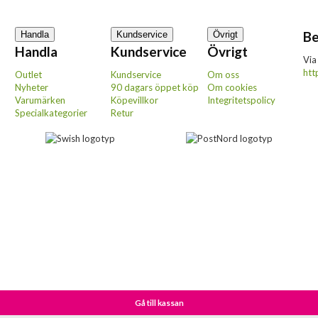
Be
Handla
Kundservice
Övrigt
Handla
Kundservice
Övrigt
Via
htt
Outlet
Kundservice
Om oss
Nyheter
90 dagars öppet köp
Om cookies
Varumärken
Köpevillkor
Integritetspolicy
Specialkategorier
Retur
Gå till kassan