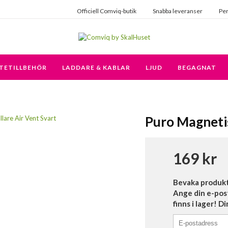
Officiell Comviq-butik
Snabba leveranser
Per
TETILLBEHÖR
LADDARE & KABLAR
LJUD
BEGAGNAT
Puro Magnetis
169 kr
Bevaka produk
Ange din e-pos
finns i lager! D