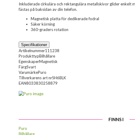
Inkluderade cirkulära och rektangulära metallskivor glider enkelt me
fästas på baksidan av din telefon.
Magnetisk platta för dedikerade fodral
Säker körning
360-graders rotation
Specifikationer
Artikelnummer
111238
Produkttyp
Bilhållare
Egenskaper
Magnetisk
Färg
Svart
Varumärke
Puro
Tillverkarens art nr
SH6BLK
EAN
8033830258879
FINNS I
Puro
Bilhållare