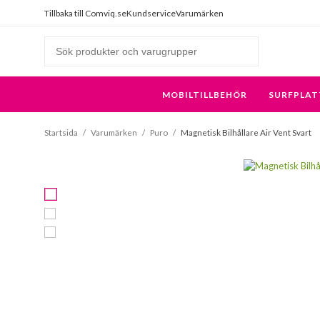
Tillbaka till Comviq.se
Kundservice
Varumärken
MOBILTILLBEHÖR
SURFPLAT
Startsida
/
Varumärken
/
Puro
/
Magnetisk Bilhållare Air Vent Svart