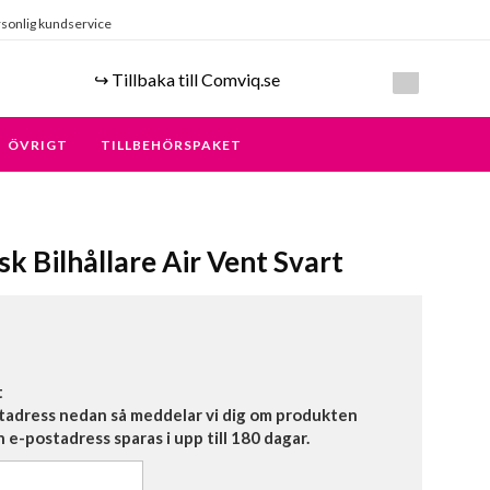
sonlig kundservice
↪️ Tillbaka till Comviq.se
ÖVRIGT
TILLBEHÖRSPAKET
k Bilhållare Air Vent Svart
t
tadress nedan så meddelar vi dig om produkten
in e-postadress sparas i upp till 180 dagar.