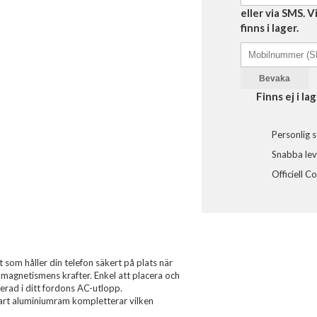
eller via SMS. 
finns i lager.
Bevaka
Finns ej i lag
Personlig s
Snabba leve
Officiell C
som håller din telefon säkert på plats när
 magnetismens krafter. Enkel att placera och
erad i ditt fordons AC-utlopp.
rt aluminiumram kompletterar vilken