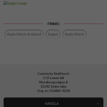
Artikelnummer
112285
Passar
Apple Watch 44mm, Apple Watch 45mm, Apple
till
Watch 46mm
Produkttyp
Armband
FINNS I
Färg
Grön
Apple Watch Armband
Spigen
Apple Watch
Material
Nylon
Varumärke
Spigen
Tillverkarens art nr
AMP05985
EAN
8809896743389
Comviq by SkalHuset
C/O Lowwi AB
Morabergsvägen 8
15242 Södertälje
Org. nr: 556881-9238
HANDLA