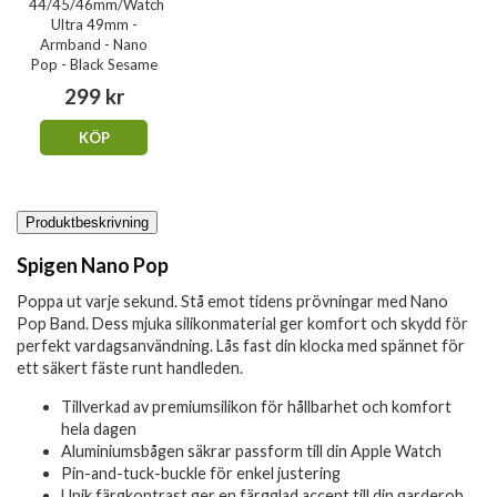
44/45/46mm/Watch
Ultra 49mm -
Armband - Nano
Pop - Black Sesame
299 kr
KÖP
Produktbeskrivning
Spigen Nano Pop
Poppa ut varje sekund. Stå emot tidens prövningar med Nano
Pop Band. Dess mjuka silikonmaterial ger komfort och skydd för
perfekt vardagsanvändning. Lås fast din klocka med spännet för
ett säkert fäste runt handleden.
Tillverkad av premiumsilikon för hållbarhet och komfort
hela dagen
Aluminiumsbågen säkrar passform till din Apple Watch
Pin-and-tuck-buckle för enkel justering
Unik färgkontrast ger en färgglad accent till din garderob