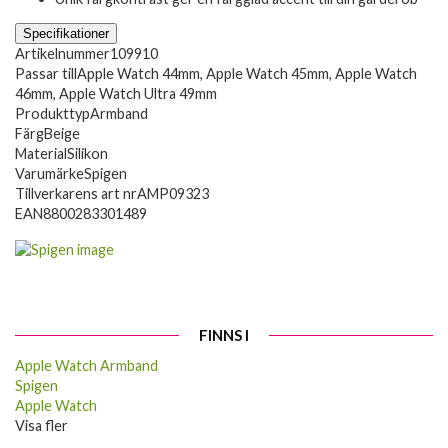
Specifikationer
Artikelnummer
109910
Passar till
Apple Watch 44mm, Apple Watch 45mm, Apple Watch
46mm, Apple Watch Ultra 49mm
Produkttyp
Armband
Färg
Beige
Material
Silikon
Varumärke
Spigen
Tillverkarens art nr
AMP09323
EAN
8800283301489
FINNS I
Apple Watch Armband
Spigen
Apple Watch
Visa fler