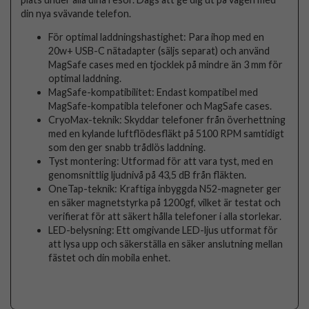
din nya svävande telefon.
För optimal laddningshastighet: Para ihop med en
20w+ USB-C nätadapter (säljs separat) och använd
MagSafe cases med en tjocklek på mindre än 3 mm för
optimal laddning.
MagSafe-kompatibilitet: Endast kompatibel med
MagSafe-kompatibla telefoner och MagSafe cases.
CryoMax-teknik: Skyddar telefoner från överhettning
med en kylande luftflödesfläkt på 5100 RPM samtidigt
som den ger snabb trådlös laddning.
Tyst montering: Utformad för att vara tyst, med en
genomsnittlig ljudnivå på 43,5 dB från fläkten.
OneTap-teknik: Kraftiga inbyggda N52-magneter ger
en säker magnetstyrka på 1200gf, vilket är testat och
verifierat för att säkert hålla telefoner i alla storlekar.
LED-belysning: Ett omgivande LED-ljus utformat för
att lysa upp och säkerställa en säker anslutning mellan
fästet och din mobila enhet.