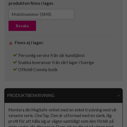
produkten finns i lager.
Bevaka
Finns ej i lager.
Personlig service från vår kundtjänst
Snabba leveranser från vårt lager i Sverige
Officiell Comviq-butik
PRODUKTBESKRIVNING
Montera din MagSafe-enhet med en enkel tryckning med vår
senaste serie, OneTap. Den är utformad med en slank, låg
profil för att hålla sig ur vägen samtidigt som den förblir på
plats under alla dina resor. Dags att ge dig ut på vägen med