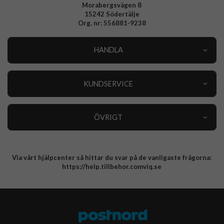
Morabergsvägen 8
15242 Södertälje
Org. nr: 556881-9238
HANDLA
Outlet
Nyheter
KUNDSERVICE
Varumärken
Kundservice
Specialkategorier
90 dagars öppet köp
ÖVRIGT
Köpevillkor
Om oss
Retur
Om cookies
Via vårt hjälpcenter så hittar du svar på de vanligaste frågorna:
Integritetspolicy
https://help.tillbehor.comviq.se