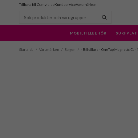
Tillbaka till Comviq.se
Kundservice
Varumärken
MOBILTILLBEHÖR
SURFPLAT
Startsida
/
Varumärken
/
Spigen
/
- Bilhållare - OneTap Magnetic Car