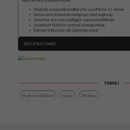
med din nya flytande iPhone.
MagSafe-kompatibel hållare för nya iPhone 12-serien
Universal instrumentbrädegrepp med sugkopp
Justerbar arm som möjliggör maximalt luftflöde
Justerbart fäste för optimal visningsvinkel
Bekväm hållare för din Lightning-kabel
SPECIFIKATIONER
Artikelnummer
Produkttyp
Egenskaper
FINNS I
Färg
Material
MagSafe-bilhållare
Spigen
Bilhållare
Varumärke
Tillverkarens art nr
EAN