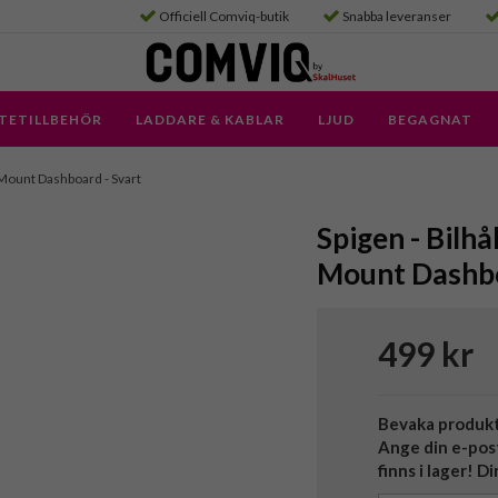
Officiell Comviq-butik
Snabba leveranser
TETILLBEHÖR
LADDARE & KABLAR
LJUD
BEGAGNAT
 Mount Dashboard - Svart
Spigen - Bilh
Mount Dashbo
499 kr
Bevaka produk
Ange din e-pos
finns i lager! D