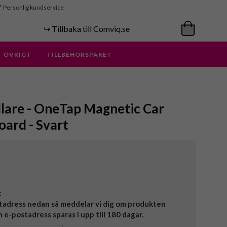
Personlig kundservice
↪️ Tillbaka till Comviq.se
ÖVRIGT
TILLBEHÖRSPAKET
ållare - OneTap Magnetic Car
ard - Svart
t
tadress nedan så meddelar vi dig om produkten
in e-postadress sparas i upp till 180 dagar.