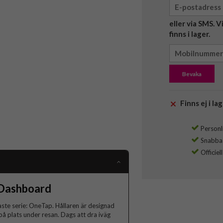
eller via SMS. 
finns i lager.
Bevaka
Finns ej i lag
Personli
Snabba l
Officiel
 Dashboard
ste serie: OneTap. Hållaren är designad
 på plats under resan. Dags att dra iväg