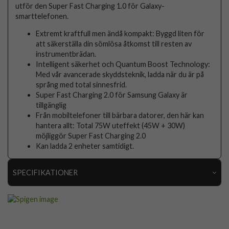
utför den Super Fast Charging 1.0 för Galaxy-
smarttelefonen.
Extremt kraftfull men ändå kompakt: Byggd liten för
att säkerställa din sömlösa åtkomst till resten av
instrumentbrädan.
Intelligent säkerhet och Quantum Boost Technology:
Med vår avancerade skyddsteknik, ladda när du är på
språng med total sinnesfrid.
Super Fast Charging 2.0 för Samsung Galaxy är
tillgänglig
Från mobiltelefoner till bärbara datorer, den här kan
hantera allt: Total 75W uteffekt (45W + 30W)
möjliggör Super Fast Charging 2.0
Kan ladda 2 enheter samtidigt.
SPECIFIKATIONER
Artikelnummer
99027
Produkttyp
Billaddare