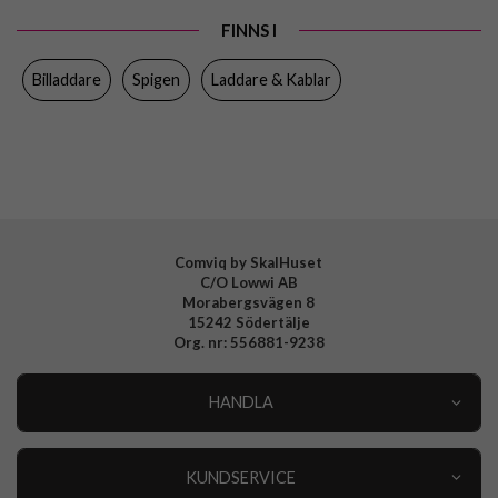
Egenskaper
Trådad
FINNS I
Färg
Svart
Billaddare
Spigen
Laddare & Kablar
Material
Plast
Varumärke
Spigen
Tillverkarens art nr
ACP04581
EAN
8809811861372
Comviq by SkalHuset
C/O Lowwi AB
Morabergsvägen 8
15242 Södertälje
Org. nr: 556881-9238
HANDLA
Outlet
Nyheter
KUNDSERVICE
Varumärken