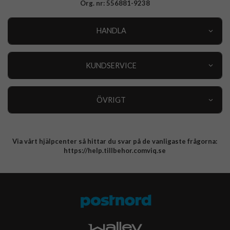
Org. nr: 556881-9238
HANDLA
Outlet
Nyheter
KUNDSERVICE
Varumärken
Kundservice
Specialkategorier
90 dagars öppet köp
ÖVRIGT
Köpevillkor
Om oss
Retur
Om cookies
Via vårt hjälpcenter så hittar du svar på de vanligaste frågorna:
Integritetspolicy
https://help.tillbehor.comviq.se