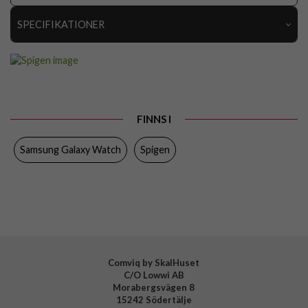
SPECIFIKATIONER
Artikelnummer
58998
Passar till
Samsung Galaxy Watch 20mm
Produkttyp
Armband
FINNS I
Färg
Svart
Samsung Galaxy Watch
Spigen
Material
Konstläder
Varumärke
Spigen
Tillverkarens art nr
AMP00694
EAN
8809685625575
Comviq by SkalHuset
C/O Lowwi AB
Morabergsvägen 8
15242 Södertälje