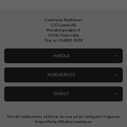
Tillverkarens art nr
ACS03831
EAN
8809811854800
Comviq by SkalHuset
C/O Lowwi AB
Morabergsvägen 8
15242 Södertälje
Org. nr: 556881-9238
HANDLA
Outlet
Nyheter
KUNDSERVICE
Varumärken
Kundservice
Specialkategorier
90 dagars öppet köp
ÖVRIGT
Köpevillkor
Om oss
Retur
Om cookies
Via vårt hjälpcenter så hittar du svar på de vanligaste frågorna:
Integritetspolicy
https://help.tillbehor.comviq.se