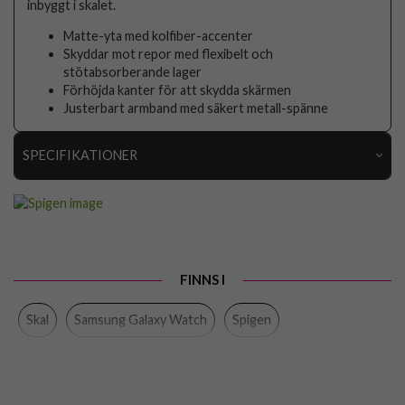
inbyggt i skalet.
Matte-yta med kolfiber-accenter
Skyddar mot repor med flexibelt och
stötabsorberande lager
Förhöjda kanter för att skydda skärmen
Justerbart armband med säkert metall-spänne
SPECIFIKATIONER
Artikelnummer
67159
Passar
Samsung Galaxy Watch 4 40mm, Samsung Galaxy
till
Watch 5 40mm
Produkttyp
Armband, Skal
FINNS I
Egenskaper
Stöttålig
Skal
Samsung Galaxy Watch
Spigen
Färg
Svart
Material
Mjukplast (TPU)
Varumärke
Spigen