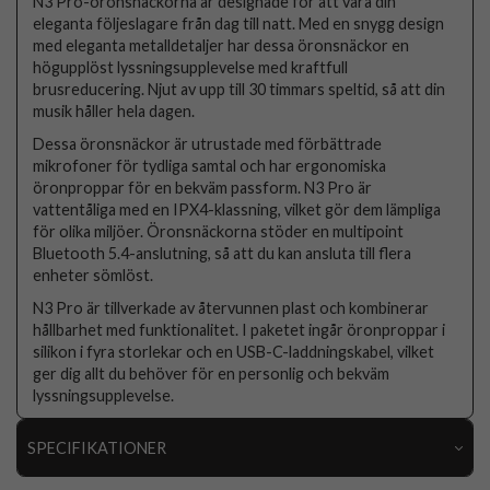
N3 Pro-öronsnäckorna är designade för att vara din
eleganta följeslagare från dag till natt. Med en snygg design
med eleganta metalldetaljer har dessa öronsnäckor en
högupplöst lyssningsupplevelse med kraftfull
brusreducering. Njut av upp till 30 timmars speltid, så att din
musik håller hela dagen.
Dessa öronsnäckor är utrustade med förbättrade
mikrofoner för tydliga samtal och har ergonomiska
öronproppar för en bekväm passform. N3 Pro är
vattentåliga med en IPX4-klassning, vilket gör dem lämpliga
för olika miljöer. Öronsnäckorna stöder en multipoint
Bluetooth 5.4-anslutning, så att du kan ansluta till flera
enheter sömlöst.
N3 Pro är tillverkade av återvunnen plast och kombinerar
hållbarhet med funktionalitet. I paketet ingår öronproppar i
silikon i fyra storlekar och en USB-C-laddningskabel, vilket
ger dig allt du behöver för en personlig och bekväm
lyssningsupplevelse.
SPECIFIKATIONER