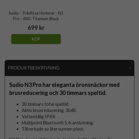
Sudio - Trådlösa Hörlurar - N3
Pro - ANC Titanium Black
699 kr
KÖP
PRODUKTBESKRIVNING
Sudio N3 Pro har eleganta öronsnäckor med
brusreducering och 30 timmars speltid.
30 timmars total speltid.
Aktiv brusreducering, 35dB.
Vattentålig IPX4.
Multipoint Bluetooth 5.4-anslutning.
Tillverkade av återvunnen plast.