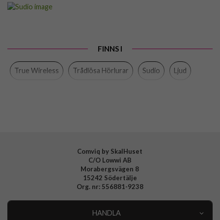
Artikelnummer
109079
Produkttyp
Hörlurar
Egenskaper
ANC, Trådlös
FINNS I
Färg
Blå
True Wireless
Trådlösa Hörlurar
Sudio
Ljud
Varumärke
Sudio
Tillverkarens art nr
N3PROBLU
EAN
7350071395288
Comviq by SkalHuset
C/O Lowwi AB
Morabergsvägen 8
15242 Södertälje
Org. nr: 556881-9238
HANDLA