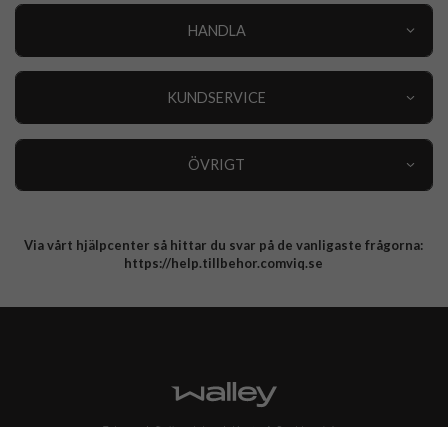
HANDLA
Outlet
Nyheter
KUNDSERVICE
Varumärken
Kundservice
Specialkategorier
90 dagars öppet köp
ÖVRIGT
Köpevillkor
Om oss
Retur
Om cookies
Via vårt hjälpcenter så hittar du svar på de vanligaste frågorna:
Integritetspolicy
https://help.tillbehor.comviq.se