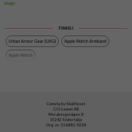
Passar
Apple Watch 44mm, Apple Watch 45mm, Apple
till
Watch 46mm, Apple Watch Ultra 49mm
Produkttyp
Armband
FINNS I
Egenskaper
Magnetstängning
Urban Armor Gear (UAG)
Apple Watch Armband
Färg
Grå, Svart
Material
Silikon
Apple Watch
Varumärke
Urban Armor Gear (UAG)
Tillverkarens art nr
194161114036
EAN
840283915956
Comviq by SkalHuset
C/O Lowwi AB
Morabergsvägen 8
15242 Södertälje
Org. nr: 556881-9238