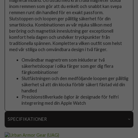
magnetarmband. Utrustad med kraftfulla magneter dolda
inom remmen som gör att du enkelt och snabbt kan svepa
remmen runt din handled för en exakt passform.
Slutstoppen och loopen ger pålitlig säkerhet för din
smartklocka. Kombinationen av vår mjuka silikon med
beröring och magnetisk inneslutning ger exceptionell
komfort hela dagen och undviker tryckpunkter från
traditionella spännen. Komplettera vilken outfit som helst
med vår stiliga och omvändbara design i två färger.
Omvändbar magnetrem som inkluderar två
säkerhetsloopar i olika färger som ger dig flera
färgkombinationer
Slutfästningen och den medföljande loopen ger pålitlig
säkerhet så att din klocka förblir säkert fästad vid din
handled
Precisionstillverkade öglor är designade för felfri
integrering med din Apple Watch
SPECIFIKATIONER
Artikelnummer
105781