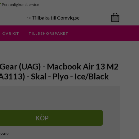
Personlig kundservice
↪️ Tillbaka till Comviq.se
ÖVRIGT
TILLBEHÖRSPAKET
Gear (UAG) - Macbook Air 13 M2
3113) - Skal - Plyo - Ice/Black
KÖP
svara