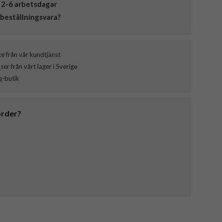
 2-6 arbetsdagar
beställningsvara?
ce från vår kundtjänst
er från vårt lager i Sverige
q-butik
order?