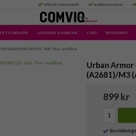
Officiell Comviq-butik
Snabba leveranser
TETILLBEHÖR
LADDARE & KABLAR
LJUD
BEGAGNAT
 M2 (A2681)/M3 (A3113) - Skal - Plyo - Ice/Black
Urban Armor 
(A2681)/M3 (A
899 kr
Beställning