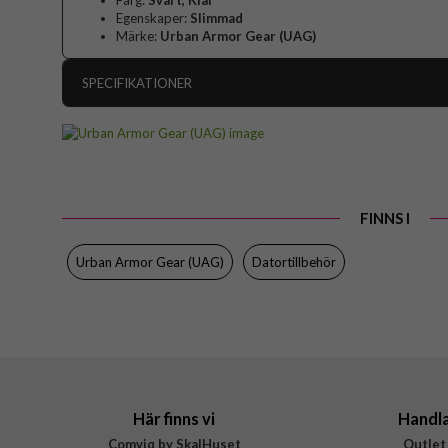
Färg:
Svart, Klar
Egenskaper:
Slimmad
Märke:
Urban Armor Gear (UAG)
SPECIFIKATIONER
Artikelnummer
Passar till
MacBook Air 13 M
Produkttyp
FINNS I
Egenskaper
Färg
Urban Armor Gear (UAG)
Datortillbehör
Material
Varumärke
Tillverkarens art nr
EAN
Här finns vi
Handl
Comviq by SkalHuset
Outlet