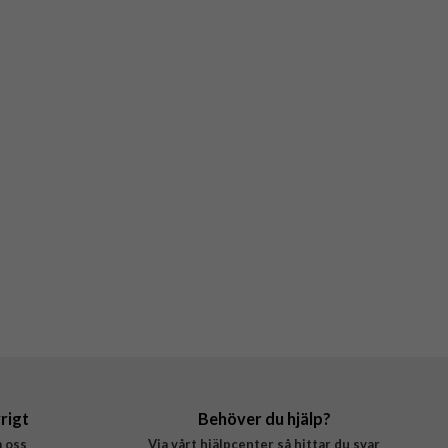
rigt
Behöver du hjälp?
 oss
Via vårt hjälpcenter så hittar du svar