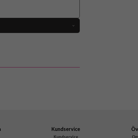
96697
2 (A2681), MacBook Air 13 M3 (A3113)
Skal
Slimmad
Genomskinlig, Svart
Hårdplast (PC), Mjukplast (TPU)
Urban Armor Gear (UAG)
134007114340
840283906060
a
Kundservice
Öv
Kundservice
Om