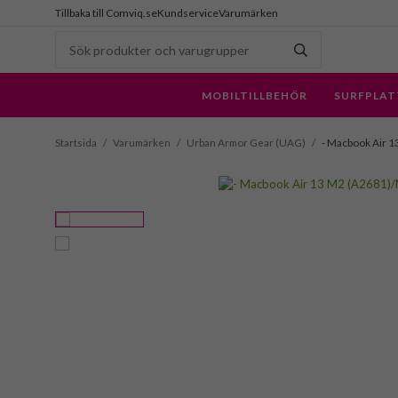
Tillbaka till Comviq.se
Kundservice
Varumärken
MOBILTILLBEHÖR
SURFPLAT
Startsida
/
Varumärken
/
Urban Armor Gear (UAG)
/
- Macbook Air 13