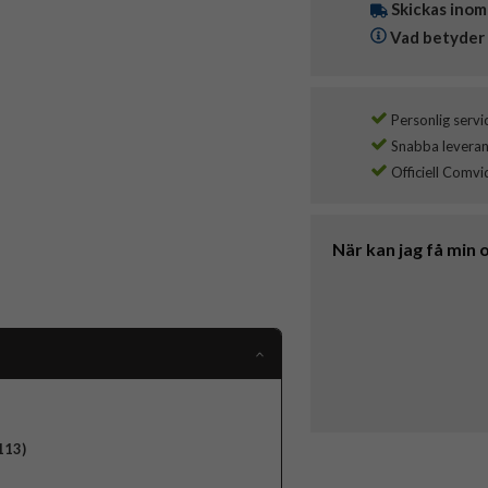
Skickas inom
Vad betyder 
Personlig servi
Snabba leverans
Officiell Comvi
När kan jag få min 
113)