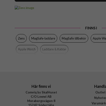
Artikelnummer
Produkttyp
Egenskaper
FINNS I
Färg
Varumärke
Zens
MagSafe-laddare
MagSafe tillbehör
Apple Wa
Tillverkarens art nr
Apple Watch
Laddare & Kablar
EAN
Här finns vi
Handl
Comviq by SkalHuset
Outlet
C/O Lowwi AB
Nyhete
Morabergsvägen 8
Varumärk
15242 Södertälje