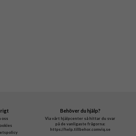
rigt
Behöver du hjälp?
 oss
Via vårt hjälpcenter så hittar du svar
på de vanligaste frågorna:
ookies
https://help.tillbehor.comviq.se
tetspolicy