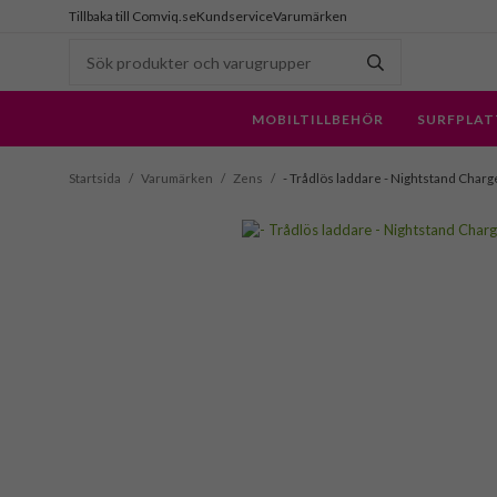
Tillbaka till Comviq.se
Kundservice
Varumärken
MOBILTILLBEHÖR
SURFPLAT
Startsida
/
Varumärken
/
Zens
/
- Trådlös laddare - Nightstand Charg