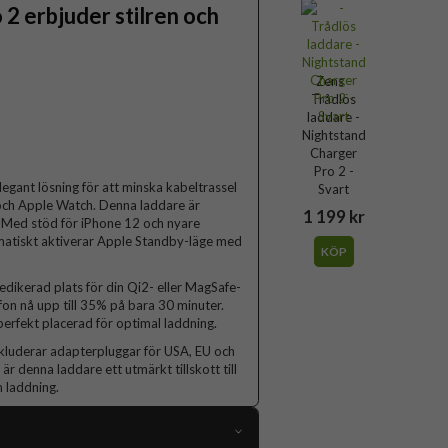
2 erbjuder stilren och
Zens -
Trådlös
laddare -
Nightstand
Charger
Pro 2 -
legant lösning för att minska kabeltrassel
Svart
 och Apple Watch. Denna laddare är
1 199 kr
um. Med stöd för iPhone 12 och nyare
tomatiskt aktiverar Apple Standby-läge med
KÖP
dedikerad plats för din Qi2- eller MagSafe-
on nå upp till 35% på bara 30 minuter.
perfekt placerad för optimal laddning.
kluderar adapterpluggar för USA, EU och
är denna laddare ett utmärkt tillskott till
 laddning.