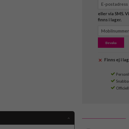
eller via SMS. 
finns i lager.
Bevaka
Finns ej i lag
Personli
Snabba l
Officiel