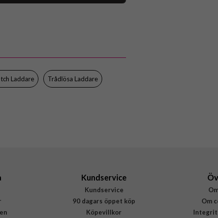
109084
Trådlös Laddare
MagSafe-kompatibel
Roseguld
Zens
tch Laddare
Trådlösa Laddare
ZEDC28W/00
8720618634511
a
Kundservice
Öv
Kundservice
Om
r
90 dagars öppet köp
Om c
en
Köpevillkor
Integri