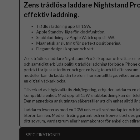
Zens trådlösa laddare Nightstand Pro 
effektiv laddning.
Trådlös laddning upp till 15W.
Apple Standby-läge för klockfunktion.
Snabbladdning av Apple Watch upp till 5W.
Magnetisk anslutning för perfekt positionering.
Elegant design i koppar och vitt.
Zens trådlösa laddare Nightstand Pro 2 i koppar och vitt är en e
och samtidigt erbjuda pålitlig trådlös laddning för både iPhone
perfekt för ljusa interiörer och ger en lyxig touch till ditt sovr
modeller kan du ladda din telefon i horisontellt läge, vilket au
en digital väckarklocka.
Tillverkad av högkvalitativ zink/legering, erbjuder laddaren en 
kompatibla enhet. Med upp till 15W snabbladdning kan din telef
Den magnetiska anslutningen säkerställer att din enhet alltid är 
Laddaren levereras med en 20W universell strömadapter och in
Storbritannien. Med en treårig garanti och en konvertibel design 
ditt sovrum, vardagsrum eller hemmakontor för enkel och stilren
SPECIFIKATIONER