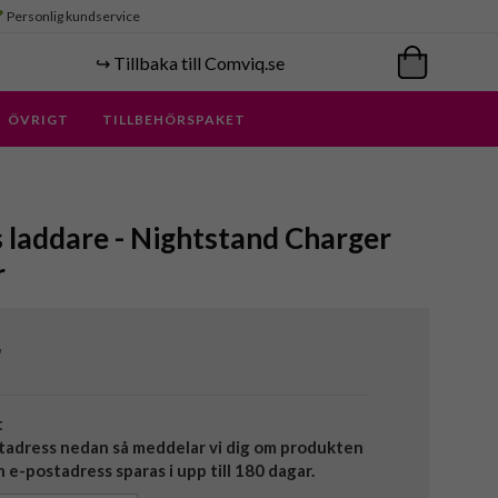
Personlig kundservice
↪️ Tillbaka till Comviq.se
ÖVRIGT
TILLBEHÖRSPAKET
s laddare - Nightstand Charger
r
r
t
tadress nedan så meddelar vi dig om produkten
in e-postadress sparas i upp till 180 dagar.