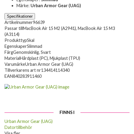
Märke:
Urban Armor Gear (UAG)
Specifikationer
Artikelnummer
96639
Passar till
MacBook Air 15 M2 (A2941), MacBook Air 15 M3
(A3114)
Produkttyp
Skal
Egenskaper
Slimmad
Färg
Genomskinlig, Svart
Material
Hårdplast (PC), Mjukplast (TPU)
Varumärke
Urban Armor Gear (UAG)
Tillverkarens art nr
134414114340
EAN
840283911460
FINNS I
Urban Armor Gear (UAG)
Datortillbehör
Visa fler